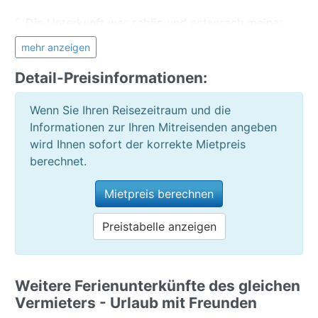
Die Unterkunft war schön und entsprach meiner
Erwartung
mehr anzeigen
Die Unterkunft war gut und korrekt beschrieben
Ja, ich würde wieder über Teneriffa Ferienhaus
Detail-Preisinformationen:
buchen
Wenn Sie Ihren Reisezeitraum und die
Informationen zur Ihren Mitreisenden angeben
wird Ihnen sofort der korrekte Mietpreis
berechnet.
Mietpreis berechnen
Preistabelle anzeigen
Weitere Ferienunterkünfte des gleichen
Vermieters - Urlaub mit Freunden