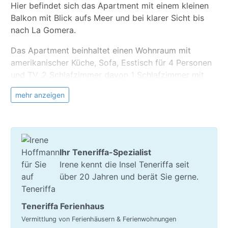
Hier befindet sich das Apartment mit einem kleinen
Balkon mit Blick aufs Meer und bei klarer Sicht bis
nach La Gomera.
Das Apartment beinhaltet einen Wohnraum mit
amerikanischer Küche, Sofa, Esstisch für 4 Personen
und TV. 2 Schlafzimmer davon 1 Schlafzimmer mit
Doppelbett, das 2. mit zwei Einzelbetten. Die
mehr anzeigen
Küchenzeile ist unter anderem mit einem mit
Backofen, 4 Plattenherd (mit Gas), Kühl/Gefrier-
Kombination, usw. ausgestattet. Badezimmer mit
Badewanne (Dusche integriert), Waschbecken, WC
und Waschmaschine. Die Ausstattung und
Ihr Teneriffa-Spezialist
Einrichtung der Ferienwohnung ist feriengerecht.
Irene kennt die Insel Teneriffa seit
über 20 Jahren und berät Sie gerne.
Frische Brötchen zum Frühstück gibt es gleich um
die Ecke. Vom Balkon haben Sie einen herrlichen
Blick aufs Meer gegenüber.
Teneriffa Ferienhaus
Vermittlung von Ferienhäusern & Ferienwohnungen
Die hier vorgestellten Bilder sind stellvertretend für