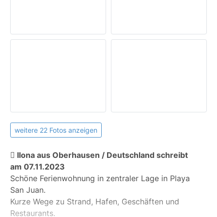
Vilaflor
:
ca. 37,5 km
Keine Haustiere erlaubt!
Außenanlage:
Balkon
Gartenmöbel
Meerblick
Allgemein:
Waschmaschine
öffentlicher Parkplatz
weitere 22 Fotos anzeigen
Ilona aus Oberhausen / Deutschland schreibt
am 07.11.2023
Schöne Ferienwohnung in zentraler Lage in Playa
San Juan.
Kurze Wege zu Strand, Hafen, Geschäften und
Restaurants.