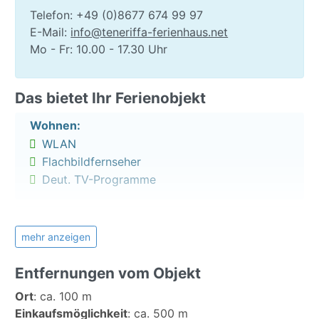
alle Wohnungen in diesem Haus und können daher
Telefon: +49 (0)8677 674 99 97
etwas von Ihrem gebuchten Apartment abweichen.
E-Mail:
info@teneriffa-ferienhaus.net
Der Einrichtungsstil ist jedoch in allen Wohnungen in
Mo - Fr: 10.00 - 17.30 Uhr
etwa gleich.
In der Wohnung ist eine Grundausstattung an Hand-
Das bietet Ihr Ferienobjekt
und Badetücher, Geschirrtücher vorhanden. Wenn Sie
Wohnen:
mehr brauchen oder gewechselt haben wollen dann
WLAN
bitte die Vermieterin vor Ort kontaktieren. Das
gleiche gilt für Bettwäsche.
Flachbildfernseher
Deut. TV-Programme
Bei einer Anreise nach 22:30 Uhr, wird eine Gebühr
von 30€ enthoben.
Küche:
Kaffeemaschine
mehr anzeigen
Toaster
Info zu Playa San Juan
Entfernungen vom Objekt
Backofen
Herd mit 4 Platten
Einige Fußminuten vom Haus entfernt befindet sich
Ort
:
ca. 100 m
Kühlschrank
ein neu angelegter Sandstrand, ein kleiner
Einkaufsmöglichkeit
:
ca. 500 m