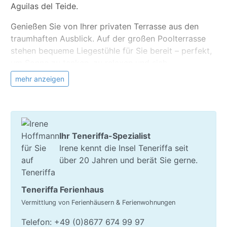
Aguilas del Teide.
Genießen Sie von Ihrer privaten Terrasse aus den
traumhaften Ausblick. Auf der großen Poolterrasse
stehen bequeme Liegestühle für Sie bereit – perfekt,
um Sonne zu tanken, zu relaxen und sich
zwischendurch im kühlen Nass zu erfrischen. Ob für
mehr anzeigen
einen kurzen Erholungsurlaub oder einen
entspannten Langzeitaufenthalt zum Überwintern:
Diese Ferienwohnung bietet Ihnen die perfekte Basis.
Gestalten Sie jeden Tag ganz nach Ihren Wünschen –
sei es bei spannenden Ausflügen oder einem
Ihr Teneriffa-Spezialist
gemütlichen Tag am Strand.
Irene kennt die Insel Teneriffa seit
über 20 Jahren und berät Sie gerne.
Die Anlage verfügt über einen Swimmingpool für
Erwachsene mit Sonnenliegen und Liegestühlen. In
Teneriffa Ferienhaus
dieser beliebten Urbanisation gibt es zudem einen
Vermittlung von Ferienhäusern & Ferienwohnungen
Minimarkt, eine Bar und ein Restaurant. Die
Bushaltestelle ist nur 5 Fußminuten entfernt.
Telefon: +49 (0)8677 674 99 97