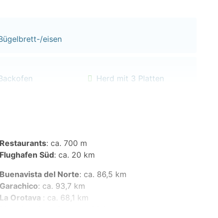
Bügelbrett-/eisen
Backofen
Herd mit 3 Platten
Restaurants
:
ca. 700 m
Flughafen Süd
:
ca. 20 km
Buenavista del Norte
:
ca. 86,5 km
Garachico
:
ca. 93,7 km
La Orotava
:
ca. 68,1 km
Playa Las Americas
:
ca. 36,6 km