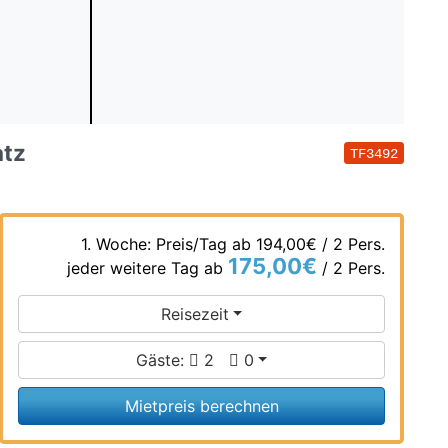
atz
TF3492
1. Woche: Preis/Tag ab
194,00€
/ 2 Pers.
175,00€
jeder weitere Tag ab
/ 2 Pers.
Reisezeit
Gäste:
2
0
Mietpreis berechnen