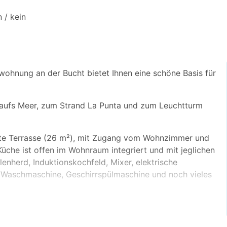
 / kein
wohnung an der Bucht bietet Ihnen eine schöne Basis für
 aufs Meer, zum Strand La Punta und zum Leuchtturm
vate Terrasse (26 m²), mit Zugang vom Wohnzimmer und
üche ist offen im Wohnraum integriert und mit jeglichen
lenherd, Induktionskochfeld, Mixer, elektrische
 Waschmaschine, Geschirrspülmaschine und noch vieles
0). Das andere Schlafzimmer hat zwei Einzelbetten (90x
isch, der zum Arbeiten genutzt werden kann.