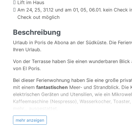
Lift im Haus
Am 24, 25, 31.12 und am 01, 05, 06.01. kein Check in
Check out möglich
Beschreibung
Urlaub in Poris de Abona an der Südküste. Die Ferien
Ihren Urlaub.
Von der Terrasse haben Sie einen wunderbaren Blick
von El Poris.
Bei dieser Ferienwohnung haben Sie eine große pri
mit einem
fantastischen
Meer- und Strandblick. Die K
elektrischen Geräten und Utensilien, wie ein Mikrowel
Kaffeemaschine (Nespresso), Wasserkocher, Toaster,
mehr... ausgestattet.
Eines der Schlafzimmer hat ein Doppelbett (160x 20
mehr anzeigen
200). Dieses Schlafzimmer verfügt auch über einen T