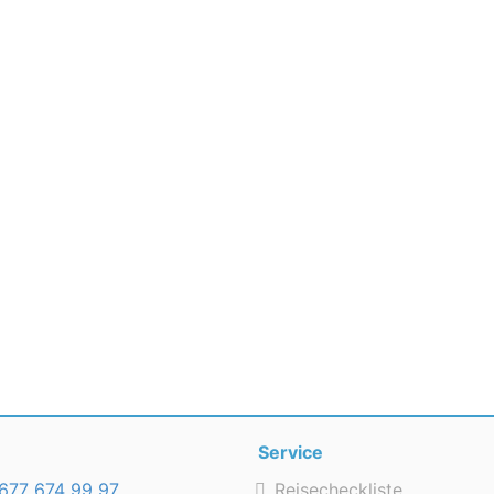
Service
677 674 99 97
Reisecheckliste