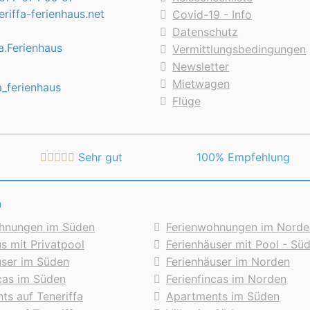
riffa-ferienhaus.net
Covid-19 - Info
Datenschutz
a.Ferienhaus
Vermittlungsbedingungen
Newsletter
Mietwagen
a_ferienhaus
Flüge
Sehr gut
 100% Empfehlung
n
hnungen im Süden
Ferienwohnungen im Norde
s mit Privatpool
Ferienhäuser mit Pool - Sü
user im Süden
Ferienhäuser im Norden
ncas im Süden
Ferienfincas im Norden
ts auf Teneriffa
Apartments im Süden