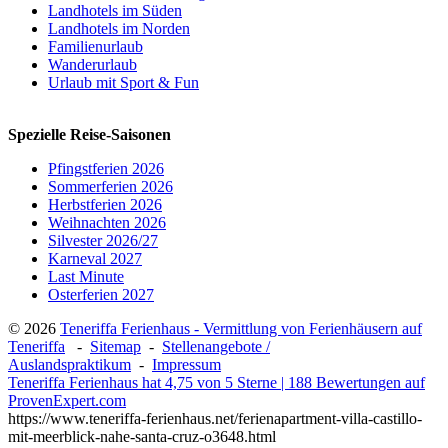
Landhotels im Süden
Landhotels im Norden
Familienurlaub
Wanderurlaub
Urlaub mit Sport & Fun
Spezielle Reise-Saisonen
Pfingstferien 2026
Sommerferien 2026
Herbstferien 2026
Weihnachten 2026
Silvester 2026/27
Karneval 2027
Last Minute
Osterferien 2027
© 2026
Teneriffa Ferienhaus - Vermittlung von Ferienhäusern auf
Teneriffa
-
Sitemap
-
Stellenangebote /
Auslandspraktikum
-
Impressum
Teneriffa Ferienhaus
hat
4,75
von
5
Sterne
|
188
Bewertungen auf
ProvenExpert.com
https://www.teneriffa-ferienhaus.net/ferienapartment-villa-castillo-
mit-meerblick-nahe-santa-cruz-o3648.html