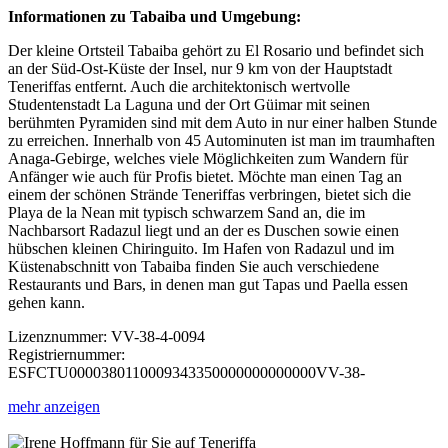
Informationen zu Tabaiba und Umgebung:
Der kleine Ortsteil Tabaiba gehört zu El Rosario und befindet sich
an der Süd-Ost-Küste der Insel, nur 9 km von der Hauptstadt
Teneriffas entfernt. Auch die architektonisch wertvolle
Studentenstadt La Laguna und der Ort Güimar mit seinen
berühmten Pyramiden sind mit dem Auto in nur einer halben Stunde
zu erreichen. Innerhalb von 45 Autominuten ist man im traumhaften
Anaga-Gebirge, welches viele Möglichkeiten zum Wandern für
Anfänger wie auch für Profis bietet. Möchte man einen Tag an
einem der schönen Strände Teneriffas verbringen, bietet sich die
Playa de la Nean mit typisch schwarzem Sand an, die im
Nachbarsort Radazul liegt und an der es Duschen sowie einen
hübschen kleinen Chiringuito. Im Hafen von Radazul und im
Küstenabschnitt von Tabaiba finden Sie auch verschiedene
Restaurants und Bars, in denen man gut Tapas und Paella essen
gehen kann.
Lizenznummer: VV-38-4-0094
Registriernummer:
ESFCTU0000380110009343350000000000000VV-38-
mehr anzeigen