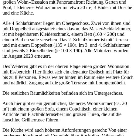
großen Wohn-/Esssalon mit Panoramafront Richtung Garten und
Pool, 1 kleineres Wohnzimmer mit etwa 20 m², 3 Bäder mit Dusche
und eine Küche.
Alle 4 Schlafzimmer liegen im Obergeschoss. Zwei von ihnen sind
mit Doppelbett ausgestattet; eines davon, das Master-Schlafzimmer,
ist mit begehbarem Kleiderschrank, einem Bett (160 × 200) und
einem Bad en suite versehen. Das 2. Schlafzimmer ist mit Terrasse
und mit einem Doppelbett (135 × 190). Im 3. und 4. Schlafzimmer
sind jeweils 2 Einzelbetten (je 100 × 190). Alle Matratzen wurden
im August 2023 erneuert.
Des Weiteren gibt es in der oberen Etage einen großen Wohnsalon
mit Essbereich. Hier findet sich ein eleganter Esstisch mit Platz für
bis zu 8 Personen. Etwas weiter hinten im Raum eine weitere Couch
und natürlich Zugang auf die große Terrasse mit Loungemöbeln.
Die restlichen Räumlichkeiten befinden sich im Untergeschoss.
Auch hier gibt es ein gemütliches, kleineres Wohnzimmer (ca. 20
m²) mit einem großen Sofa, einem Couchtisch, einer kleinen
Anrichte mit Flachbildfernseher und großen Türen, die auf die
lauschige Grillterrasse führen.
Die Küche wird auch höheren Anforderungen gerecht: Von einer
modernen Kochinsel mit Ceranfeld über Backofen, Mikrowelle,