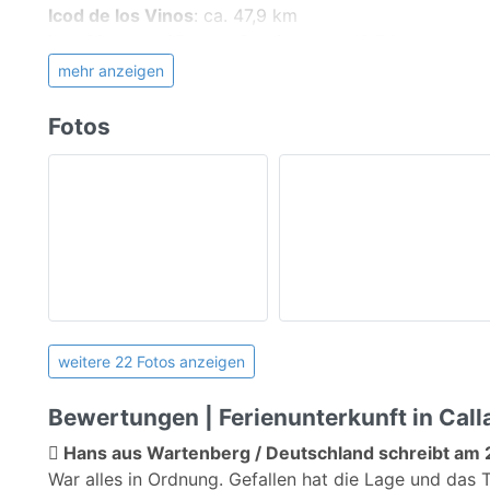
Icod de los Vinos
:
ca. 47,9 km
Nationale und internationale Restaurants , Cafes, Apo
Urlaubsmotto / Geeignet für:
Los Gigantes / Puerto Santiago
:
ca. 19,7 km
Souvenierläden usw. direkt vor der Tür oder in unmi
Santa Cruz / La Laguna
Nichtraucher
:
ca. 88,1 km
Kinder willkommen
mehr anzeigen
Strandurlaub
Langzeiturlaub
Fotos
Außenanlage:
Gemeinschaftspool
Grillmöglichkeit
Bergblick
Allgemein:
Waschmaschine
weitere 22 Fotos anzeigen
Bewertungen | Ferienunterkunft in Call
Hans aus Wartenberg / Deutschland schreibt am 
War alles in Ordnung. Gefallen hat die Lage und das 