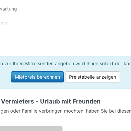
rwartung
hen
26.04.2023
sicht, ein besonderen Wanderweg und auch sportliche Aktivi
n zur Ihren Mitreisenden angeben wird Ihnen sofort der kor
rwartung
Mietpreis berechnen
Preistabelle anzeigen
hen
m 08.01.2015
 Vermieters - Urlaub mit Freunden
gen oder Familie verbringen möchten, haben Sie bei diesem
rwartung