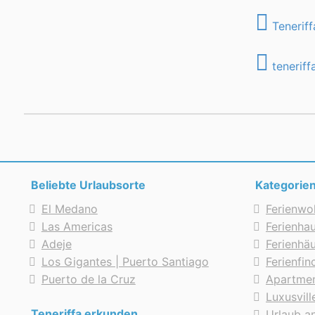
Teneriff
teneriff
Beliebte Urlaubsorte
Kategorie
El Medano
Ferienwo
Las Americas
Ferienhau
Adeje
Ferienhä
Los Gigantes | Puerto Santiago
Ferienfi
Puerto de la Cruz
Apartmen
Luxusvill
Teneriffa erkunden
Urlaub a