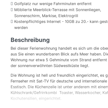
Golfplatz nur wenige Fahrminuten entfernt
Möblierte Meerblick-Terrasse mit Sonnenliegen,
Sonnenschirm, Markise, Elektrogrill
Kostenpflichtiges Internet - 10GB zu 20.- kann geste
werden
Beschreibung
Bei dieser Ferienwohnung handelt es sich um die ob
aus Sie einen wunderbaren Blick aufs Meer haben. Die 
Wohnung nur etwa 5 Gehminute vom Strand entfernt i
der sonnenverwöhnten Südwestküste liegt.
Die Wohnung ist hell und freundlich eingerichtet, es 
Fernseher mit Sat-TV für deutsche und international
Esstisch. Die Küchenzeile ist unter anderem mit ein
Kühlschrank/Gefrirrkombi Toaster, Wasserkocher, Ka
Kochutensilien, eingerichtet.
Das Schlafzimmer ist mit einem Dopppelbett (180 x 1