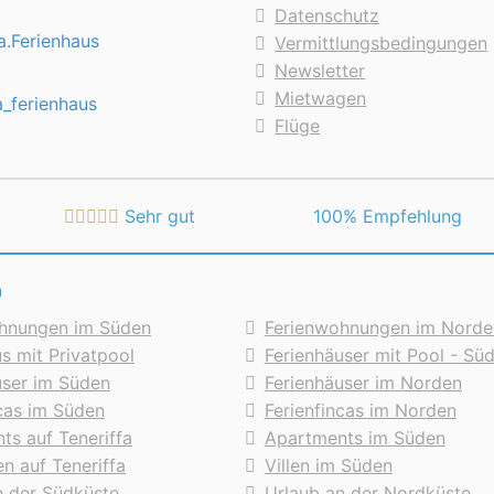
Datenschutz
a.Ferienhaus
Vermittlungsbedingungen
Newsletter
Mietwagen
a_ferienhaus
Flüge
Sehr gut
 100% Empfehlung
n
hnungen im Süden
Ferienwohnungen im Norde
s mit Privatpool
Ferienhäuser mit Pool - Sü
user im Süden
Ferienhäuser im Norden
ncas im Süden
Ferienfincas im Norden
ts auf Teneriffa
Apartments im Süden
en auf Teneriffa
Villen im Süden
n der Südküste
Urlaub an der Nordküste