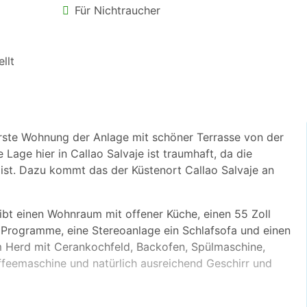
Für Nichtraucher
llt
erste Wohnung der Anlage mit schöner Terrasse von der
Lage hier in Callao Salvaje ist traumhaft, da die
st. Dazu kommt das der Küstenort Callao Salvaje an
gibt einen Wohnraum mit offener Küche, einen 55 Zoll
e Programme, eine Stereoanlage ein Schlafsofa und einen
em Herd mit Cerankochfeld, Backofen, Spülmaschine,
ffeemaschine und natürlich ausreichend Geschirr und
90 m) bestehend aus 2 Einzelbetten eingerichtet. Die