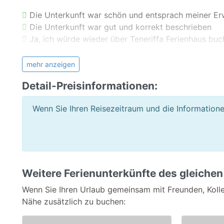
Die Unterkunft war schön und entsprach meiner E
Die Unterkunft war gut und korrekt beschrieben
Ja, ich würde wieder über Teneriffa Ferienhaus buc
Normann aus Kassel / Deutschland schreibt am 
mehr anzeigen
Objekt und Vermieter: Beides Wunderbar
Detail-Preisinformationen:
Es gibt es ein tolles Restaurant, eine grandiose Aus
Wenn Sie Ihren Reisezeitraum und die Informatione
Die Unterkunft war schön und entsprach meiner E
Die Unterkunft war gut und korrekt beschrieben
Ja, ich würde wieder über Teneriffa Ferienhaus buc
Bernhard aus Hamburg / Deutschland schreibt a
Es war alles Super.
Weitere Ferienunterkünfte des gleichen
Es war alles Super.
Wenn Sie Ihren Urlaub gemeinsam mit Freunden, Kolle
Nähe zusätzlich zu buchen:
Die Unterkunft war schön und entsprach meiner E
Die Unterkunft war gut und korrekt beschrieben