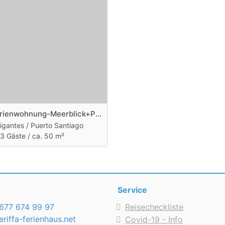
hen
Strand-Ferienwohnung-Meerblick+Pool
igantes / Puerto Santiago
3 Gäste /
ca. 50 m²
Service
677 674 99 97
Reisecheckliste
riffa-ferienhaus.net
Covid-19 - Info