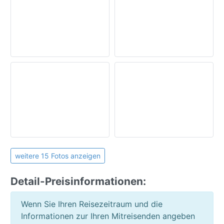
Puerto de la Cruz
:
ca. 400 m
Strandurlaub
Santa Cruz / La Laguna
:
ca. 37,8 km
Urlaub in der Stadt
Teide Nationalpark
:
ca. 43,8 km
Vilaflor
:
ca. 110,7 km
Außenanlage:
Gemeinschaftspool
Aufzug
Meerblick
Stadtblick
Allgemein:
Waschmaschine
öffentlicher Parkplatz
weitere 15 Fotos anzeigen
Detail-Preisinformationen:
Wenn Sie Ihren Reisezeitraum und die
Informationen zur Ihren Mitreisenden angeben