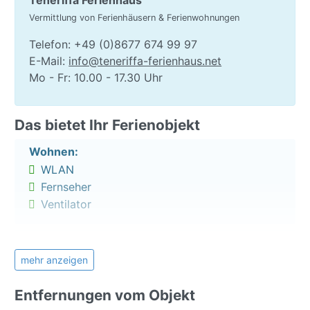
Information zu Puerto de la Cruz
Vermittlung von Ferienhäusern & Ferienwohnungen
Der Norden Teneriffas besticht die Urlauber mit
Telefon: +49 (0)8677 674 99 97
seiner grünen Naturlandschaft. Die Stadt Puerto de
E-Mail:
info@teneriffa-ferienhaus.net
la Cruz ist gleichermaßen bekannt wie auch beliebt.
Mo - Fr: 10.00 - 17.30 Uhr
Ob Strand- und Erholungsurlaub oder Sightseeing
und Aktivitäten - hier finden Sie einfach alles: von
Das bietet Ihr Ferienobjekt
schönen Stränden und unzähligen Restaurants über
Sehenswürdigkeiten bis hin zu Freizeitmöglichkeiten
Wohnen:
wie den beeindruckenden Loropark oder den
WLAN
idyllischen Botanischen Garten.
Fernseher
Lizenznummer: VV-38-4-0105254
Ventilator
Küche:
Mikrowelle
mehr anzeigen
Kaffeemaschine
Entfernungen vom Objekt
Backofen