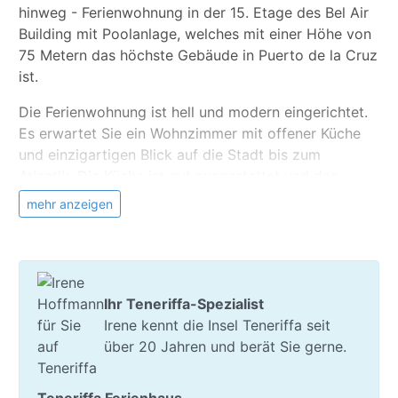
hinweg - Ferienwohnung in der 15. Etage des Bel Air
Building mit Poolanlage, welches mit einer Höhe von
75 Metern das höchste Gebäude in Puerto de la Cruz
ist.
Die Ferienwohnung ist hell und modern eingerichtet.
Es erwartet Sie ein Wohnzimmer mit offener Küche
und einzigartigen Blick auf die Stadt bis zum
Atlantik. Die Küche ist gut ausgestattet und das
Schlafzimmer ist mit 2 Einzelbetten ausgestattet.
mehr anzeigen
Die Lage ist zentral gelegen, Sie benötigen keinen
Mietwagen, denn hier können Sie fast alles bequem
zu Fuß erreichen, zudem gibt es überalle
Bushaltestellen und die Verbindung ist hervorragend.
Ihr Teneriffa-Spezialist
Zur Plaza del Charco sind es etwa 10 Fußminuten,
Irene kennt die Insel Teneriffa seit
zum Strand Playa San Telmo etwa 5 Minuten und
über 20 Jahren und berät Sie gerne.
zum Einkaufszentrum Martiánez auch nur etwa 6
Minuten.
Teneriffa Ferienhaus