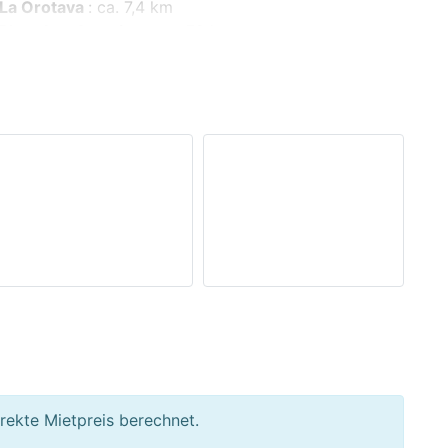
La Orotava
:
ca. 7,4 km
Playa Las Americas
:
ca. 72 km
Teide Nationalpark
:
ca. 45,9 km
Geburtstagsreisen
Strandurlaub
Stadtblick
rekte Mietpreis berechnet.