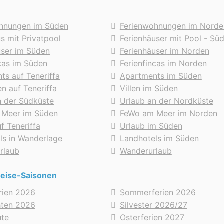
n
hnungen im Süden
Ferienwohnungen im Norde
s mit Privatpool
Ferienhäuser mit Pool - Sü
user im Süden
Ferienhäuser im Norden
ncas im Süden
Ferienfincas im Norden
ts auf Teneriffa
Apartments im Süden
en auf Teneriffa
Villen im Süden
n der Südküste
Urlaub an der Nordküste
 Meer im Süden
FeWo am Meer im Norden
f Teneriffa
Urlaub im Süden
ls in Wanderlage
Landhotels im Süden
urlaub
Wanderurlaub
Reise-Saisonen
erien 2026
Sommerferien 2026
hten 2026
Silvester 2026/27
ute
Osterferien 2027