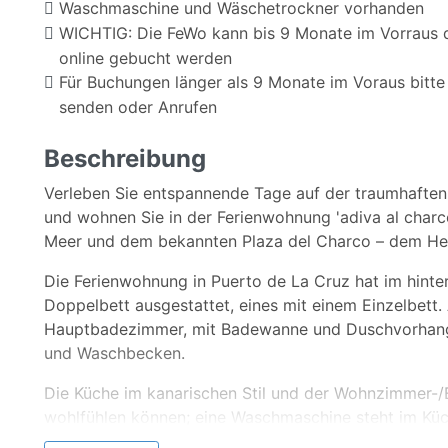
Waschmaschine und Wäschetrockner vorhanden
WICHTIG: Die FeWo kann bis 9 Monate im Vorraus d
online gebucht werden
Für Buchungen länger als 9 Monate im Voraus bitte 
senden oder Anrufen
Beschreibung
Verleben Sie entspannende Tage auf der traumhaften I
und wohnen Sie in der Ferienwohnung 'adiva al charco
Meer und dem bekannten Plaza del Charco – dem Herz
Die Ferienwohnung in Puerto de La Cruz hat im hinter
Doppelbett ausgestattet, eines mit einem Einzelbett.
Hauptbadezimmer, mit Badewanne und Duschvorhang. D
und Waschbecken.
Die Küche im kanarischen Stil und der Wohnzimmer-/E
wohlfühlen können; eine Waschmaschine steht im Kü