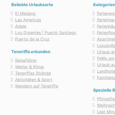
Beliebte Urlaubsorte
Kategorie
El Medano
Ferienwo
Las Americas
Ferienhau
Adeje
Ferienhä
Los Gigantes | Puerto Santiago
Ferienfi
Puerto de la Cruz
Apartmen
Luxusvill
Teneriffa erkunden
Urlaub a
FeWo am
Reiseführer
Urlaub au
Wetter & Klima
Landhote
Teneriffas Strände
Familien
Aktivitäten & Sport
Wandern auf Teneriffa
Spezielle 
Pfingstf
Weihnac
Last Min