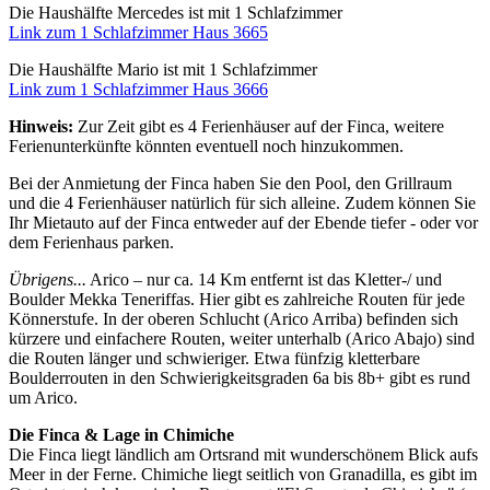
Die Haushälfte Mercedes ist mit 1 Schlafzimmer
Link zum 1 Schlafzimmer Haus 3665
Die Haushälfte Mario ist mit 1 Schlafzimmer
Link zum 1 Schlafzimmer Haus 3666
Hinweis:
Zur Zeit gibt es 4 Ferienhäuser auf der Finca, weitere
Ferienunterkünfte könnten eventuell noch hinzukommen.
Bei der Anmietung der Finca haben Sie den Pool, den Grillraum
und die 4 Ferienhäuser natürlich für sich alleine. Zudem können Sie
Ihr Mietauto auf der Finca entweder auf der Ebende tiefer - oder vor
dem Ferienhaus parken.
Übrigens...
Arico – nur ca. 14 Km entfernt ist das Kletter-/ und
Boulder Mekka Teneriffas. Hier gibt es zahlreiche Routen für jede
Könnerstufe. In der oberen Schlucht (Arico Arriba) befinden sich
kürzere und einfachere Routen, weiter unterhalb (Arico Abajo) sind
die Routen länger und schwieriger. Etwa fünfzig kletterbare
Boulderrouten in den Schwierigkeitsgraden 6a bis 8b+ gibt es rund
um Arico.
Die Finca & Lage in Chimiche
Die Finca liegt ländlich am Ortsrand mit wunderschönem Blick aufs
Meer in der Ferne. Chimiche liegt seitlich von Granadilla, es gibt im