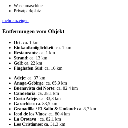
Waschmaschine
Privatparkplatz
mehr anzeigen
Entfernungen vom Objekt
Ort
:
ca. 1 km
Einkaufsmöglichkeit
:
ca. 1 km
Restaurants
:
ca. 1 km
Strand
:
ca. 13 km
Golf
:
ca. 22 km
Flughafen Süd
:
ca. 16 km
Adeje
:
ca. 37 km
Anaga-Gebirge
:
ca. 65,9 km
Buenavista del Norte
:
ca. 82,4 km
Candelaria
:
ca. 38,1 km
Costa Adeje
:
ca. 33,3 km
Garachico
:
ca. 83,5 km
Granadilla / El Salto & Umland
:
ca. 8,7 km
Icod de los Vinos
:
ca. 80,4 km
La Orotava
:
ca. 82,1 km
Los Cristianos
:
ca. 31,3 km