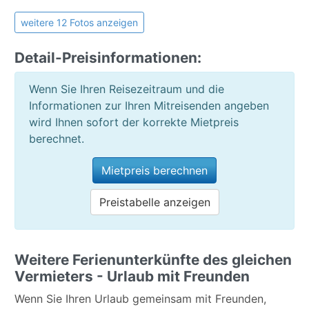
Urlaub in der Stadt
weitere 12 Fotos anzeigen
Außenanlage:
Detail-Preisinformationen:
Beheizter Gem.Pool
Grillmöglichkeit
Wenn Sie Ihren Reisezeitraum und die
Tischtennis
Informationen zur Ihren Mitreisenden angeben
Terrasse
wird Ihnen sofort der korrekte Mietpreis
Gartenmöbel
berechnet.
Sonnenliegen
Mietpreis berechnen
Aufzug
Meerblick
Preistabelle anzeigen
Bergblick
Allgemein:
Weitere Ferienunterkünfte des gleichen
Waschmaschine
Vermieters - Urlaub mit Freunden
öffentlicher Parkplatz
Wenn Sie Ihren Urlaub gemeinsam mit Freunden,