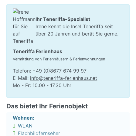
Außenduschen, Sonnenliegen und Sonnenschirmen -
hier lässt es sich erholsam Urlauben. Der Pool (etwa
18 m Durchmesser) wird beheizt.
Ihr Teneriffa-Spezialist
Irene kennt die Insel Teneriffa seit
Zu der offen gestalteten Ferienwohnung, welche die
über 20 Jahren und berät Sie gerne.
Vermieter wirklich exzellent und urlauberfreundlich
eingerichtet haben, gehört ein komfortabel
Teneriffa Ferienhaus
möblierter Balkon mit Elektrogrill, welcher Ihnen eine
Vermittlung von Ferienhäusern & Ferienwohnungen
schöne Aussicht auf das Orotavatal und den Atlantik
bietet.
Telefon: +49 (0)8677 674 99 97
E-Mail:
info@teneriffa-ferienhaus.net
In der Küche finden Sie u.a.: Ceranherd mit Backofen,
Mo - Fr: 10.00 - 17.30 Uhr
Kühl-/Gefrierkombi, Mikrowelle, Kaffeemaschine,
Toaster, Wasserkocher, Mixer, Saftpresse – nichts
fehlt! Ihr Schlafzimmer, von dem aus Sie auf die
Das bietet Ihr Ferienobjekt
Terrasse gelangen, ist mit einem Doppelbett (2
Matratzen, 1,80 x 2,00 m), einem großen
Wohnen:
Kleiderschrank sowie Nachttischen mit Lampe
WLAN
ebenfalls komplett ausgestattet. Im
Flachbildfernseher