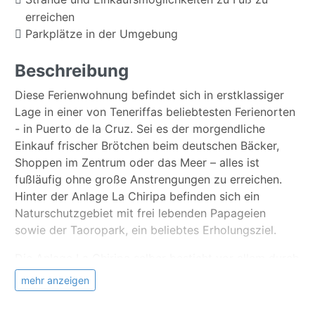
erreichen
Parkplätze in der Umgebung
Beschreibung
Diese Ferienwohnung befindet sich in erstklassiger
Lage in einer von Teneriffas beliebtesten Ferienorten
- in Puerto de la Cruz. Sei es der morgendliche
Einkauf frischer Brötchen beim deutschen Bäcker,
Shoppen im Zentrum oder das Meer – alles ist
fußläufig ohne große Anstrengungen zu erreichen.
Hinter der Anlage La Chiripa befinden sich ein
Naturschutzgebiet mit frei lebenden Papageien
sowie der Taoropark, ein beliebtes Erholungsziel.
Die Anlage La Chiripa selber besticht vor allem durch
seine Gepflegtheit und seine gute Ausstattung:
mehr anzeigen
Fahrstuhl, begrünte Außenanlage, Tischtennisplatte
und ein schöner, ausladender Poolbereich mit