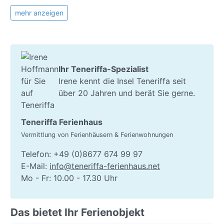
und Essbereich mit offener Küche.
mehr anzeigen
✓ Erdgeschoß: hier befindet sich das geräumige
Wohn- und Esszimmer mit einer offenen
amerikanischen Küche. Eines der Schlafzimmer und
das Gäste-WC sowie der Hauswirtschaftsraum und
Ihr Teneriffa-Spezialist
die Waschmaschine.
Irene kennt die Insel Teneriffa seit
über 20 Jahren und berät Sie gerne.
✓ 1. Etage: hier sind 4 Schlafzimmer mit modernen
Einbauschränken, 2 Bäder und ein Balkon.
Teneriffa Ferienhaus
Die Küche ist gut ausgestattet, unter anderem mit:
Vermittlung von Ferienhäusern & Ferienwohnungen
Kochfeld, Ofen, Mikrowelle,
Telefon: +49 (0)8677 674 99 97
Kühlschrank/Gefrierschrank, Wasserkocher und
E-Mail:
info@teneriffa-ferienhaus.net
Toaster, etc... WLAN, Fernseher und HIFI ist ebenfals
Mo - Fr: 10.00 - 17.30 Uhr
vorhanden.
Zur Villa gehört ein eigener Pool mit Poolterrasse
Das bietet Ihr Ferienobjekt
inklusive Barbecue und gemütlichen