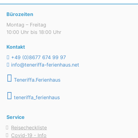
Poolheizung auf Wunsch & gg. Gebühr
Grillmöglichkeit
Bürozeiten
Terrasse
Balkon
Montag – Freitag
Gartenmöbel
10:00 Uhr bis 18:00 Uhr
Sonnenliegen
Kontakt
Poolblick
Meerblick
+49 (0)8677 674 99 97
info@teneriffa-ferienhaus.net
Allgemein:
Waschmaschine
Teneriffa.Ferienhaus
Strandtuch & gg. Gebühr
Privatparkplatz
teneriffa_ferienhaus
Service
Reisecheckliste
Covid-19 - Info