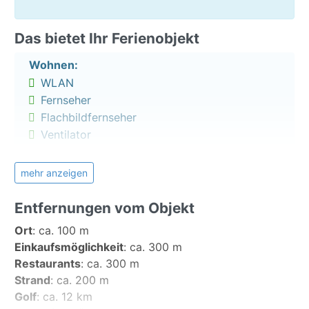
erreichen. Bitte beachten Sie, dass es in Médano
aufgrund der Nähe zum Flughafen, je nach Start- und
Das bietet Ihr Ferienobjekt
Landerichtung zu hörbarem Flugverkehr kommen
kann!
Wohnen:
WLAN
Lizenznummer: A-38/4.3047
Fernseher
Flachbildfernseher
Ventilator
Küche:
mehr anzeigen
Mikrowelle
Entfernungen vom Objekt
Kaffeemaschine
Toaster
Ort
:
ca. 100 m
Wasserkocher
Einkaufsmöglichkeit
:
ca. 300 m
Backofen
Restaurants
:
ca. 300 m
Herd mit 4 Platten
Strand
:
ca. 200 m
Kühlschrank
Golf
:
ca. 12 km