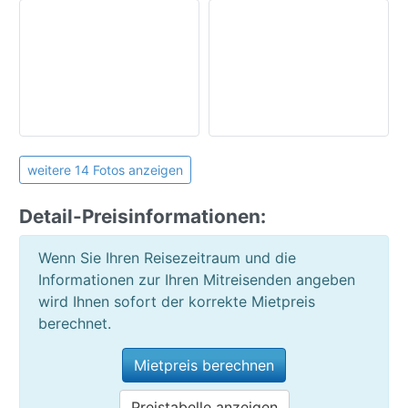
Familienurlaub
Hochzeitsreisen
Firmen / Familienreisen
Wanderurlaub
Surf/Kiturlaub
1 Haustier auf Anfrage
Strandurlaub
weitere 14 Fotos anzeigen
Urlaub in der Stadt
Detail-Preisinformationen:
Allgemein:
Waschmaschine
Wenn Sie Ihren Reisezeitraum und die
öffentlicher Parkplatz
Informationen zur Ihren Mitreisenden angeben
wird Ihnen sofort der korrekte Mietpreis
berechnet.
Mietpreis berechnen
Preistabelle anzeigen