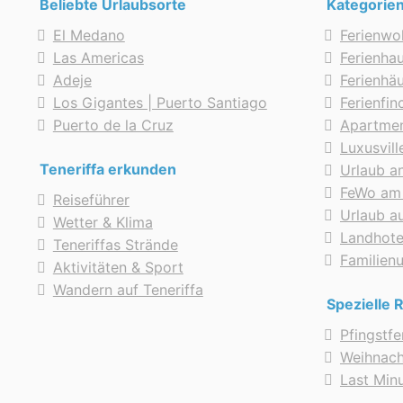
Beliebte Urlaubsorte
Kategorie
El Medano
Ferienwo
Las Americas
Ferienhau
Adeje
Ferienhä
Los Gigantes | Puerto Santiago
Ferienfi
Puerto de la Cruz
Apartmen
Luxusvill
Teneriffa erkunden
Urlaub a
FeWo am
Reiseführer
Urlaub au
Wetter & Klima
Landhote
Teneriffas Strände
Familien
Aktivitäten & Sport
Wandern auf Teneriffa
Spezielle 
Pfingstf
Weihnac
Last Min