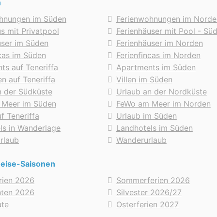
n
hnungen im Süden
Ferienwohnungen im Norde
s mit Privatpool
Ferienhäuser mit Pool - Sü
user im Süden
Ferienhäuser im Norden
ncas im Süden
Ferienfincas im Norden
ts auf Teneriffa
Apartments im Süden
en auf Teneriffa
Villen im Süden
n der Südküste
Urlaub an der Nordküste
 Meer im Süden
FeWo am Meer im Norden
f Teneriffa
Urlaub im Süden
ls in Wanderlage
Landhotels im Süden
urlaub
Wanderurlaub
Reise-Saisonen
erien 2026
Sommerferien 2026
hten 2026
Silvester 2026/27
ute
Osterferien 2027