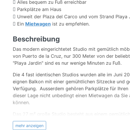
Alles bequem zu Fuß erreichbar
Parkplätze am Haus
Unweit der Plaza del Carco und vom Strand Playa 
Ein
Mietwagen
ist zu empfehlen.
Beschreibung
Das modern eingerichtetet Studio mit gemütlich möbli
von Puerto de la Cruz, nur 300 Meter von der belieb
"Playa Jardin" sind es nur wenige Minuten zu Fuß.
Die 4 fast identischen Studios wurden alle im Juni 2
eignen Balkon mit einer gemühtlichen Sitzecke und gem
Verfügung. Ausserdem gehören Parkplätze für Ihren M
dieser Lage nicht unbedingt einen Mietwagen da Sie a
können.
Das 27 m² große Studio besteht aus einem gemütli
Der Wohn-/ Schlafraum ist mit einem gemühtlichen Do
mehr anzeigen