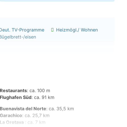
Deut. TV-Programme
Heizmögl./ Wohnen
Bügelbrett-/eisen
Backofen
Herd mit 2 Platten
Geschirrtücher
Restaurants
:
ca. 100 m
Flughafen Süd
:
ca. 91 km
Buenavista del Norte
:
ca. 35,5 km
Hand-/Badetücher
Garachico
:
ca. 25,7 km
La Orotava
:
ca. 7 km