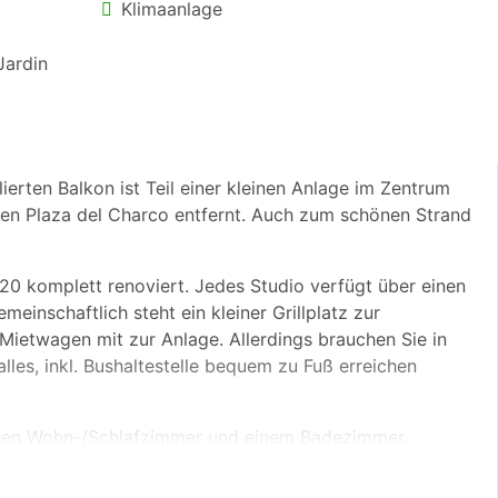
Klimaanlage
Jardin
erten Balkon ist Teil einer kleinen Anlage im Zentrum
ten Plaza del Charco entfernt. Auch zum schönen Strand
020 komplett renoviert. Jedes Studio verfügt über einen
einschaftlich steht ein kleiner Grillplatz zur
ietwagen mit zur Anlage. Allerdings brauchen Sie in
lles, inkl. Bushaltestelle bequem zu Fuß erreichen
chen Wohn-/Schlafzimmer und einem Badezimmer.
ppelbett eingerichtet. Gleich gegenüber ist der