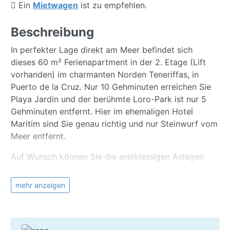
Ein
Mietwagen
ist zu empfehlen.
Beschreibung
In perfekter Lage direkt am Meer befindet sich
dieses 60 m² Ferienapartment in der 2. Etage (Lift
vorhanden) im charmanten Norden Teneriffas, in
Puerto de la Cruz. Nur 10 Gehminuten erreichen Sie
Playa Jardin und der berühmte Loro-Park ist nur 5
Gehminuten entfernt. Hier im ehemaligen Hotel
Maritim sind Sie genau richtig und nur Steinwurf vom
Meer entfernt.
Auf Wunsch können Sie die erstklassigen Anlagen
des benachbarten Hotels nutzen, darunter eine
Poollandschaft mit tropischem Garten, ein
mehr anzeigen
Fitnessstudio und Minigolf. Diese Zusatzleistungen
lassen sich tage-, wochen- oder monatsweise
hinzubuchen und machen Ihren Aufenthalt noch