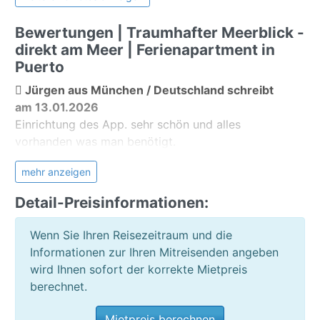
Außenanlage:
Rezeption
Bewertungen | Traumhafter Meerblick -
Restaurant
direkt am Meer | Ferienapartment in
Minimarkt
Puerto
Poolbar/Cafe
Jürgen aus München / Deutschland schreibt
Terrasse
am 13.01.2026
Balkon
Einrichtung des App. sehr schön und alles
Gartenmöbel
vorhanden was man benötigt.
Aufzug
Besonders zu erwähnen sind die sehr guten und
Fitnessraum
mehr anzeigen
bequemen Betten.
Meerblick
Betreuung durch den Besitzer war positiv, war
Detail-Preisinformationen:
immer telefonisch erreichbar.
Allgemein:
Wenn Sie Ihren Reisezeitraum und die
Die Unterkunft war schön und entsprach meiner
Waschmaschine
Informationen zur Ihren Mitreisenden angeben
Erwartung
Gem. Waschmaschine
wird Ihnen sofort der korrekte Mietpreis
Die Unterkunft war gut und korrekt beschrieben
Gem. Wäschetrockner
berechnet.
Ja, ich würde wieder über Teneriffa Ferienhaus
öffentlicher Parkplatz
buchen
Parkplatz gg.Gebühr
Mietpreis berechnen