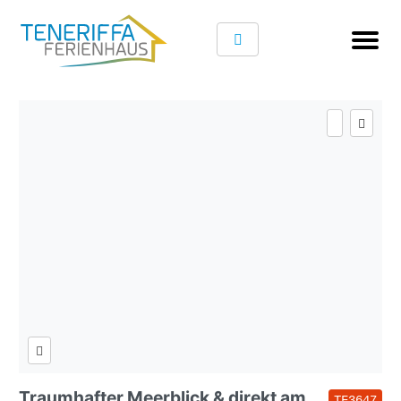
Traumhafter Meerblick & direkt am
TF3647