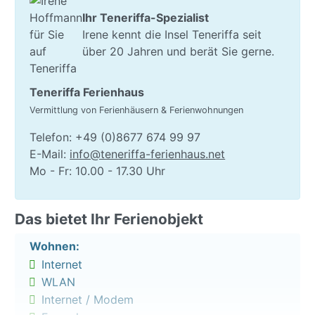
komfortabler.
Ihr Teneriffa-Spezialist
Ausserdem können Sie Frühstücks- oder/und
Irene kennt die Insel Teneriffa seit
Abendessen im angrenzenden Hotels Tage- oder
über 20 Jahren und berät Sie gerne.
Wochenweise dazu buchen, ebenso den Shuttlebus
an der Hotelrezeption.
Teneriffa Ferienhaus
Ideal für bis zu 3 Gäste, verfügt das Apartment über
Vermittlung von Ferienhäusern & Ferienwohnungen
ein gemütliches Schlafzimmer mit einem Doppelbett,
Telefon: +49 (0)8677 674 99 97
SAT-TV, Kommode sowie einem kleinen Sofa. Vom
E-Mail:
info@teneriffa-ferienhaus.net
hier gelangen Sie direkte auf einen kleinen Balkon mit
Mo - Fr: 10.00 - 17.30 Uhr
wunderbarem Blick auf den Atlantik.
Auch im Wohnbereich erwarten Sie einen weiteren
Das bietet Ihr Ferienobjekt
Balkon mit Blick auf den Atlantik. Dort gibt es
ebenfalls ein Fernseher, ein kleines Sofa und eine
Wohnen:
Couch, die in ein Schlafsofa für ein Kind
Internet
umgewandelt werden kann.
WLAN
Daneben befindet sich eine Essecke und eine offene
Internet / Modem