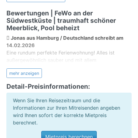
Balkon
Lizenznummer: VV-A38-4-0107415
Gartenmöbel
Bewertungen | FeWo an der
Registriernummer:
Sonnenliegen
Südwestküste | traumhaft schöner
ESFCTU0000380020002033920000000000000VV-
Meerblick
Meerblick, Pool beheizt
38-4-01074154
Jonas aus Hamburg / Deutschland schreibt am
Allgemein:
14.02.2026
Waschmaschine
Eine rundum perfekte Ferienwohnung! Alles ist
öffentlicher Parkplatz
außergewöhnlich sauber und mit allem
ausgestattet was man braucht. Besonders die
mehr anzeigen
wunderschöne Dachterrasse mit herrlichem
Ausblick macht den Aufenthalt unvergesslich. Die
Detail-Preisinformationen:
Gastgeber sind äußerst freundlich und
aufmerksam. Absolute Empfehlung!
Wenn Sie Ihren Reisezeitraum und die
Informationen zur Ihren Mitreisenden angeben
Die Unterkunft war schön und entsprach meiner
wird Ihnen sofort der korrekte Mietpreis
Erwartung
berechnet.
Die Unterkunft war gut und korrekt beschrieben
Ja, ich würde wieder über Teneriffa Ferienhaus
Mietpreis berechnen