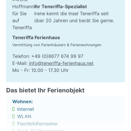
Ihr Teneriffa-Spezialist
Der Wohnraum verfügt über eine Essecke mit
Irene kennt die Insel Teneriffa seit
großem Tisch und 4 Stühlen und eine gemütliche
über 20 Jahren und berät Sie gerne.
Sofaecke mit Flachbildfernseher mit SAT-TV
(deutsche Programme) und schnellem WLAN. Von
dort aus gelangt man über eine große Glastür-Front
Teneriffa Ferienhaus
auf den Balkon mit Sitzgruppe und 2 Liegestühlen.
Vermittlung von Ferienhäusern & Ferienwohnungen
Vom Wohnzimmer wie auch vom Balkon aus genießt
Telefon: +49 (0)8677 674 99 97
man eine wunderschöne Sicht auf den Atlantik.
E-Mail:
info@teneriffa-ferienhaus.net
Mo - Fr: 10.00 - 17.30 Uhr
Die offene Küche schließt sich an und verfügt über
alles Nötige für einen Urlaub: 4-Platten Ceranfeld,
Kaffeemaschine, Mikrowelle, Kühl-
Das bietet Ihr Ferienobjekt
Gefrierkombination, Toaster und diverse andere
Wohnen:
Kochutensilien. Auf dieser Ebene gibt es außerdem
Internet
ein Bad mit WC und Waschbecken.
WLAN
In der 2. Ebene befinden sich die beiden
Flachbildfernseher
Schlafzimmer mit je einem Doppelbett (mit je 2
Deut. TV-Programme