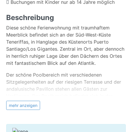
Buchungen mit Kinder nur ab 14 Jahre möglich
Beschreibung
Diese schöne Ferienwohnung mit traumhaftem
Meerblick befindet sich an der Süd-West-Küste
Teneriffas, in Hanglage des Küstenorts Puerto
Santiago/Los Gigantes. Zentral im Ort, aber dennoch
in herrlich ruhiger Lage über den Dächern des Ortes
mit fantastischem Blick auf den Atlantik.
Der schöne Poolbereich mit verschiedenen
Sitzgelegenheiten auf der riesigen Terrasse und der
andalusische Pavillon stehen allen Gästen zur
Verfügung. Der Poolbereich befindet sich in der
oberen Ebene (Außentreppe mit 21 Stufen).
mehr anzeigen
Auf ca. 100 m² verteilen sich auf zwei Ebenen 2
Schlafzimmer, 2 Bäder, ein Wohnraum mit offener
Küche und Balkon.