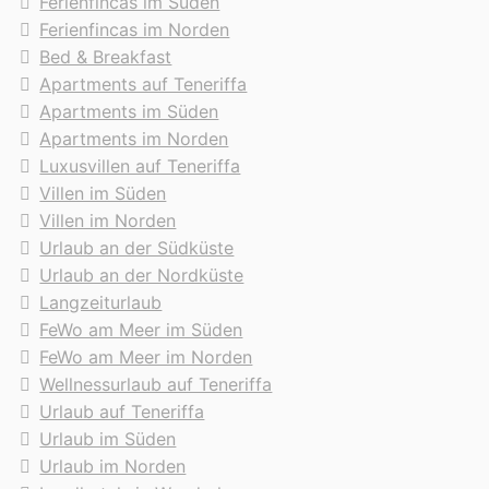
Ferienfincas im Süden
buchen
Ferienfincas im Norden
Anja und Helmut aus Berlin / Deutschland
Bed & Breakfast
schreibt am 13.03.2023
Apartments auf Teneriffa
Die Gäste vor uns hatten hier offenbar sechs (!)
Apartments im Süden
Wochen - da wird man ja blas vor neid, bei
Apartments im Norden
unseren 8 Tagen plus 2 Tage Anreise.... mit
Luxusvillen auf Teneriffa
anderen Worten: Es war ein wunderbares erstes
Villen im Süden
Mal auf Teneriffa, nur leider viel zu kurz!
Villen im Norden
Die Insel hat ja viel zu bieten - vor allem, wenn
Urlaub an der Südküste
man den Pauschaltourismus links liegen läßt!
Urlaub an der Nordküste
Wir hoffen also, auch nächstes Jahr wiederdem
Langzeiturlaub
Berlöiner Winter entfliehen zu können, um in dieser
FeWo am Meer im Süden
tollen Wohnung auftanken zu können.
FeWo am Meer im Norden
Besten Dank auch an Alena für permanente
Wellnessurlaub auf Teneriffa
Hilfsbereitschaft!
Urlaub auf Teneriffa
Anja und Helmut, 10.03.2023
Urlaub im Süden
Die Unterkunft war schön und entsprach meiner
Urlaub im Norden
Erwartung