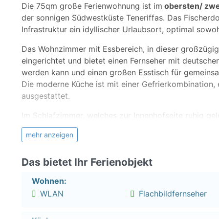
Die 75qm große Ferienwohnung ist im
obersten/ zwe
der sonnigen Südwestküste Teneriffas. Das Fischerdor
Infrastruktur ein idyllischer Urlaubsort, optimal sowo
Das Wohnzimmer mit Essbereich, in dieser großzügig g
eingerichtet und bietet einen Fernseher mit deutsche
werden kann und einen großen Esstisch für gemeins
Die moderne Küche ist mit einer Gefrierkombination,
ausgestattet.
Im Schlafzimmer, welches zur Innenhofseite ruhig ge
ein großer eingebauter Schrank, der mit einem Spiegel
mehr anzeigen
Das Badezimmer hat eine Dusche, ein WC und ein Wa
Innehof-Balkon.
Das bietet Ihr Ferienobjekt
Zu dieser Ferienwohnung gehören insgesamt 2 Balkon
Wohnen:
mit Waschmaschine), der 2. Balkon 5,55qm mit einem 
WLAN
Flachbildfernseher
***** Hinweis *****