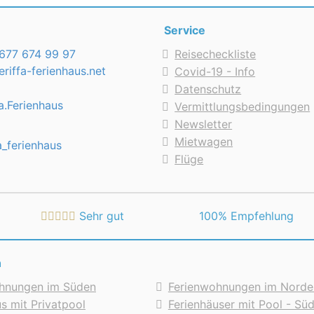
hen
Service
hreibt am 02.02.2016
 Tip Top, alles Wesentliche war vorhanden. Die Wohnung lie
677 674 99 97
Reisecheckliste
k auf den Hafen und das Meer.
riffa-ferienhaus.net
Covid-19 - Info
Datenschutz
rwartung
a.Ferienhaus
Vermittlungsbedingungen
Newsletter
hen
Mietwagen
a_ferienhaus
Flüge
Sehr gut
 100% Empfehlung
n
hnungen im Süden
Ferienwohnungen im Norde
s mit Privatpool
Ferienhäuser mit Pool - Sü