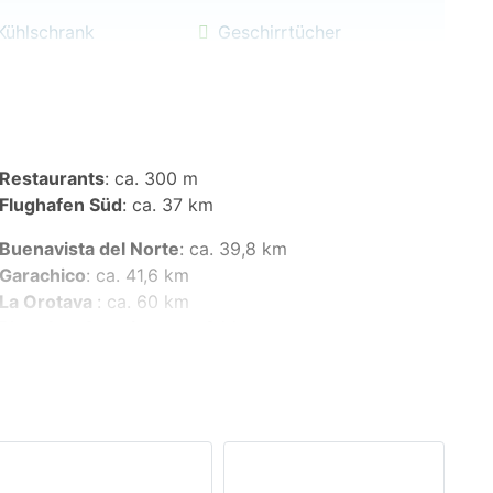
Kühlschrank
Geschirrtücher
Restaurants
:
ca. 300 m
Flughafen Süd
:
ca. 37 km
Buenavista del Norte
:
ca. 39,8 km
Garachico
:
ca. 41,6 km
Langzeiturlaub
La Orotava
:
ca. 60 km
Playa Las Americas
:
ca. 24 km
Teide Nationalpark
:
ca. 54,5 km