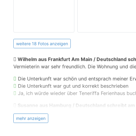
weitere 18 Fotos anzeigen
Wilhelm aus Frankfurt Am Main / Deutschland sch
Vermieterin war sehr freundlich. Die Wohnung und die
Die Unterkunft war schön und entsprach meiner E
Die Unterkunft war gut und korrekt beschrieben
Ja, ich würde wieder über Teneriffa Ferienhaus buc
Susanne aus Hamburg / Deutschland schreibt am
Super Lage, Balkone sehr schön, Vermieter sehr freun
mehr anzeigen
Die Unterkunft war schön und entsprach meiner E
Die Unterkunft war gut und korrekt beschrieben