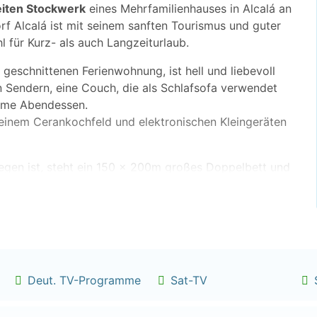
iten Stockwerk
eines Mehrfamilienhauses in Alcalá an
f Alcalá ist mit seinem sanften Tourismus und guter
hl für Kurz- als auch Langzeiturlaub.
eschnittenen Ferienwohnung, ist hell und liebevoll
n Sendern, eine Couch, die als Schlafsofa verwendet
ame Abendessen.
 einem Cerankochfeld und elektronischen Kleingeräten
legen ist, steht ein 150 x 200m großes Doppelbett und
 verkleidet ist.
schbecken, eine Waschmaschine befindet sich auf dem
e. Ein Balkon ist zum Innenhof ca. 4qm (Wäscheplatz
Tisch und 2 Stühlen ist in Richtung Hafen.
Deut. TV-Programme
Sat-TV