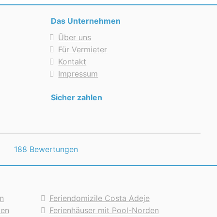
Das Unternehmen
gt innerhalb des gewachsenen Ortes, von
Über uns
Für Vermieter
Kontakt
Impressum
Sicher zahlen
188 Bewertungen
n
Feriendomizile Costa Adeje
den
Ferienhäuser mit Pool-Norden