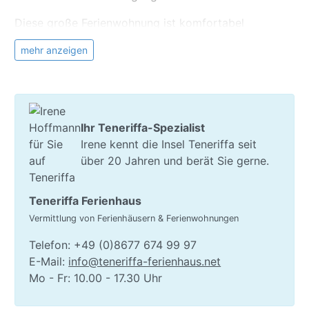
Diese große Ferienwohnung ist komfortabel
ausgestattet und verfügt über einen großen
mehr anzeigen
Wohnraum mit SAT-TV für deutsche Programme,
Klimaanlage (warm/kalt), eine offene Küchenzeile mit
4-Platten-Ceranfeld, frei stehende Koch- und
Arbeitsinsel, Ofen, großem Kühlschrank,
Geschirrspüler, Kaffeemaschine uvm.
Ihr Teneriffa-Spezialist
Irene kennt die Insel Teneriffa seit
Das Schlafzimmer ist mit einem Doppelbett (180 x
über 20 Jahren und berät Sie gerne.
200) und geschmackvoller, hochwertiger Bettwäsche
ausgestattet. Im Duschbad mit WC, Bidet, Bidet sind
auch Bade- und Handtüchern sowie Bademänteln.
Teneriffa Ferienhaus
Vermittlung von Ferienhäusern & Ferienwohnungen
Von der überdachten und möblierten Terrasse haben
Sie einen wunderschönen Blick aufs Meer und die
Telefon: +49 (0)8677 674 99 97
Umgebung.
E-Mail:
info@teneriffa-ferienhaus.net
Mo - Fr: 10.00 - 17.30 Uhr
Die Finca bietet seinen Gästen einen beheizten Pool,
eine Finca eigenen 60 m² großen Sandstrand