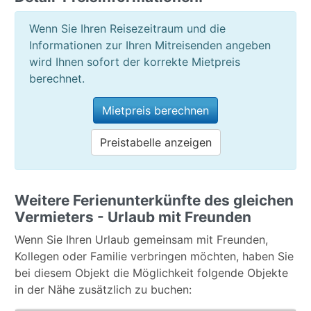
von über 120 qm ein TRAUM und wurde von uns
stundenlang genutzt. Also alles prima und wir
Wenn Sie Ihren Reisezeitraum und die
würden diesen Urlaub jederzeit wiederholen. Die
Informationen zur Ihren Mitreisenden angeben
Unterkunft eignet sich sehr für größere Familien
wird Ihnen sofort der korrekte Mietpreis
oder auch Freundesgruppen.
berechnet.
Bananenplantagen-Besichtigung südlich von Los
Mietpreis berechnen
Christinos
Preistabelle anzeigen
Die Unterkunft war schön und entsprach meiner
Erwartung
Die Unterkunft war gut und korrekt beschrieben
Ja, ich würde wieder über Teneriffa Ferienhaus
Weitere Ferienunterkünfte des gleichen
buchen
Vermieters - Urlaub mit Freunden
Klaus aus / Österreich schreibt am 30.01.2018
Wenn Sie Ihren Urlaub gemeinsam mit Freunden,
Schöne ruhige Finca in absoluter Toplage, in ein
Kollegen oder Familie verbringen möchten, haben Sie
paar Minuten ist man schon an der Küste von
bei diesem Objekt die Möglichkeit folgende Objekte
Alcala. Auch die Einrichtung und Ausstattung vom
in der Nähe zusätzlich zu buchen:
Ferienhaus ist sehr gut. Mehr brauchten wir nicht