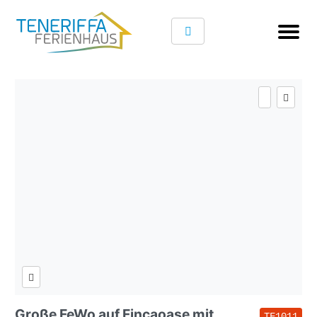
Große FeWo auf Fincaoase mit
TF1011