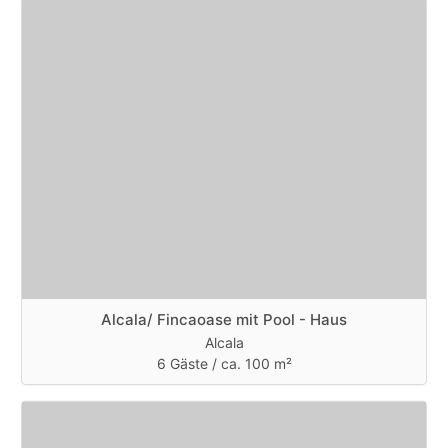
für einen schönen Urlaun mit Entspannung und
Erholung.
Wer die Tourihochburgen meiden möchte findet
hier in Alcala die perfekte Alternative.Ausserdem
fanden wir Alcala sehr schön, der ursprüngliche
Fischerort ist noch weitgehend erhalten geblieben.
Es gibt hier Alles und sehr gute Restaurants, nette
Cafes, eine Strandpromenda und einen neuen
Strand und nur ein Hotel das aber schön angelegt
ist und nicht weiter stört.
Die Unterkunft war schön und entsprach meiner
Erwartung
Die Unterkunft war gut und korrekt beschrieben
Alcala/ Fincaoase mit Pool - Haus
Ja, ich würde wieder über Teneriffa Ferienhaus
Alcala
6 Gäste /
ca. 100 m²
buchen