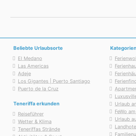
Beliebte Urlaubsorte
Kategorie
El Medano
Ferienwo
Las Americas
Ferienhau
Adeje
Ferienhä
Los Gigantes | Puerto Santiago
Ferienfi
Puerto de la Cruz
Apartmen
Luxusvill
Teneriffa erkunden
Urlaub a
FeWo am
Reiseführer
Urlaub au
Wetter & Klima
Landhote
Teneriffas Strände
Familien