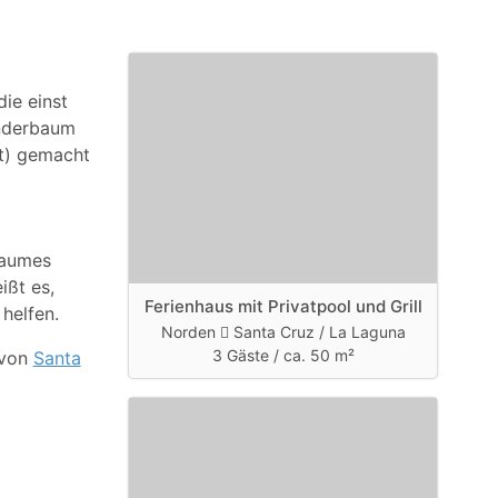
die einst
underbaum
it) gemacht
baumes
ißt es,
Ferienhaus mit Privatpool und Grill
helfen.
Norden
Santa Cruz / La Laguna
3 Gäste /
ca. 50 m²
 von
Santa