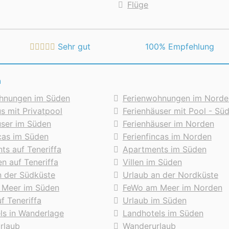
Flüge
Sehr gut
 100% Empfehlung
n
hnungen im Süden
Ferienwohnungen im Norde
s mit Privatpool
Ferienhäuser mit Pool - Sü
user im Süden
Ferienhäuser im Norden
ncas im Süden
Ferienfincas im Norden
ts auf Teneriffa
Apartments im Süden
en auf Teneriffa
Villen im Süden
n der Südküste
Urlaub an der Nordküste
 Meer im Süden
FeWo am Meer im Norden
f Teneriffa
Urlaub im Süden
ls in Wanderlage
Landhotels im Süden
urlaub
Wanderurlaub