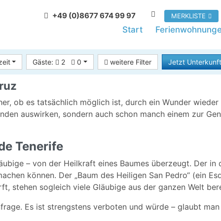
+49 (0)8677 674 99 97
MERKLISTE
Start
Ferienwohnung
zeit
Gäste:
2
0
weitere Filter
Jetzt Unterkunft
ruz
her, ob es tatsächlich möglich ist, durch ein Wunder wieder
finden auswirken, sondern auch schon manch einem zur Ge
e Tenerife
läubige – von der Heilkraft eines Baumes überzeugt. Der in 
chen können. Der „Baum des Heiligen San Pedro“ (ein Esqu
ft, stehen sogleich viele Gläubige aus der ganzen Welt ber
frage. Es ist strengstens verboten und würde – glaubt ma