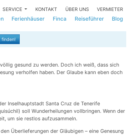
SERVICE
KONTAKT
ÜBER UNS
VERMIETER
en
Ferienhäuser
Finca
Reiseführer
Blog
 finden!
 völlig gesund zu werden. Doch ich weiß, dass sich
nesung verholfen haben. Der Glaube kann eben doch
der Inselhauptstadt Santa Cruz de Tenerife
isúchil) soll Wunderheilungen vollbringen. Wenn der
eit, um sie restlos aufzusammeln.
n den Überlieferungen der Gläubigen – eine Genesung