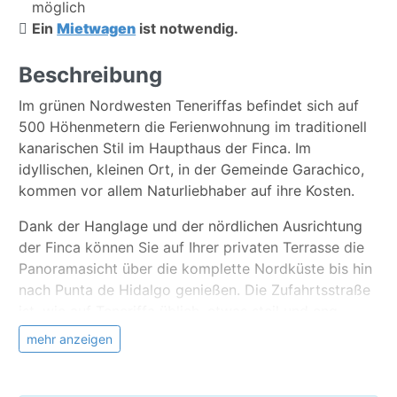
möglich
Ein
Mietwagen
ist notwendig.
Beschreibung
Im grünen Nordwesten Teneriffas befindet sich auf
500 Höhenmetern die Ferienwohnung im traditionell
kanarischen Stil im Haupthaus der Finca. Im
idyllischen, kleinen Ort, in der Gemeinde Garachico,
kommen vor allem Naturliebhaber auf ihre Kosten.
Dank der Hanglage und der nördlichen Ausrichtung
der Finca können Sie auf Ihrer privaten Terrasse die
Panoramasicht über die komplette Nordküste bis hin
nach Punta de Hidalgo genießen. Die Zufahrtsstraße
ist, wie auf Teneriffa üblich, etwas steil und eng.
mehr anzeigen
Die Ferienwohnung schafft eine gemütliche
Atmosphäre durch die schönen Holzdecken und die
passende Einrichtung. Die zum Teil aus Holz und zum