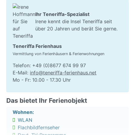
Teil gefliesten Böden fügen sich perfekt in das
harmonische Gesamtbild der Ferienwohnung.
Ihr Teneriffa-Spezialist
Irene kennt die Insel Teneriffa seit
Das Schlafzimmer ist klein, aber fein, mit einem
über 20 Jahren und berät Sie gerne.
Doppelbett (ca. 140 × 190 cm) und mit absoluter
Ruhe und angenehmen Temperaturen. In der großen
Badewanne im geräumigen Badezimmer kann man
Teneriffa Ferienhaus
perfekt die Seele baumeln lassen und sich auf einen
Vermittlung von Ferienhäusern & Ferienwohnungen
gemütlichen Abend einstimmen. Vom Bad aus
Telefon: +49 (0)8677 674 99 97
gelangt man direkt auf die Terrasse und kann den
E-Mail:
info@teneriffa-ferienhaus.net
einmaligen Meerblick genießen.
Mo - Fr: 10.00 - 17.30 Uhr
Im Wohnraum befindet sich eine kleine Sitzecke mit
Flachbildfernseher mit deutschen Programmen.
Das bietet Ihr Ferienobjekt
Daneben bietet der kleine Essbereich Platz für bis zu
zwei Personen. Im Wohnraum ist ebenfalls eine kleine
Wohnen:
Küchenzeile integriert mit 2-Platten-Herd, kleinem
WLAN
Backofen, einer Kaffeemaschine, einem
Flachbildfernseher
Wasserkocher sowie Besteck und Geschirr. Der
Deut. TV-Programme