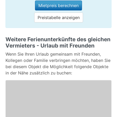
Markus aus Waiblingen / Deutschland schreibt
Mietpreis berechnen
am 23.09.2024
Preistabelle anzeigen
Die Lage der Wohnung mit der Sicht über das
Meer, die Terrasse und der grüne Garten waren
wunderbar. Ein freundlicher Empfang und
Einweisung. Alles sehr gut.
Weitere Ferienunterkünfte des gleichen
Vermieters - Urlaub mit Freunden
Die Unterkunft war schön und entsprach meiner
Erwartung
Wenn Sie Ihren Urlaub gemeinsam mit Freunden,
Die Unterkunft war gut und korrekt beschrieben
Kollegen oder Familie verbringen möchten, haben Sie
Ja, ich würde wieder über Teneriffa Ferienhaus
bei diesem Objekt die Möglichkeit folgende Objekte
buchen
in der Nähe zusätzlich zu buchen: