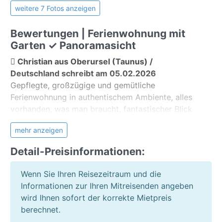
weitere 7 Fotos anzeigen
Allgemein:
Bewertungen | Ferienwohnung mit
öffentlicher Parkplatz
Garten ✓ Panoramasicht
Christian aus Oberursel (Taunus) /
Deutschland schreibt am 05.02.2026
Gepflegte, großzügige und gemütliche
Ferienwohnung in authentischem Ambiente, alles
vorhanden, was man braucht, fantastischer Blick
von der Terrasse. Die freundliche Vermieterin war
mehr anzeigen
stets erreichbar und hat sich prima um uns
gekümmert. Sehr empfehlenswert!
Detail-Preisinformationen:
Die Unterkunft war schön und entsprach meiner
Wenn Sie Ihren Reisezeitraum und die
Erwartung
Informationen zur Ihren Mitreisenden angeben
Die Unterkunft war gut und korrekt beschrieben
wird Ihnen sofort der korrekte Mietpreis
Ja, ich würde wieder über Teneriffa Ferienhaus
berechnet.
buchen