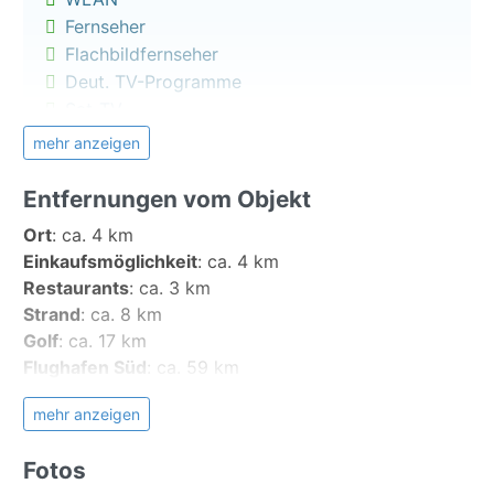
Neben den 2 Terrassen befinden sich weitere
Fernseher
Sitzmöglichkeiten im Garten rundherum ums Haus.
Flachbildfernseher
Deut. TV-Programme
Das Haus befindet sich einer ruhigen Lage ca. 500 m
Sat-TV
über em Meer. Das Dorf ist typisch kanarisch und
Zentralheizung
mehr anzeigen
dennoch sind sie recht zentral angebunden. Mit dem
Heizmögl./ Wohnen
Mietwagen können Sie in kurzer Zeit weitere
Schlafsofa
Entfernungen vom Objekt
sehenswerte Orte Teneriffas erkunden. Da der Pico
del Teide - Spaniens höchster Berg - die Insel in zwei
Ort
:
ca. 4 km
Küche:
Klimazonen teilt, genießen Sie hier im Norden
Einkaufsmöglichkeit
:
ca. 4 km
Kaffeemaschine
hautpsächlich mildes Frühlingsklima.
Restaurants
:
ca. 3 km
Toaster
Strand
:
ca. 8 km
Es befinden sich Treppen zum Haus hin. Somit ist
Wasserkocher
Golf
:
ca. 17 km
das Haus nicht barriefrei, die Zufahrtsstraße zum
Mini- Backofen
Flughafen Süd
:
ca. 59 km
Ferienhaus ist steil und eng. Doch mit vorsichtigem
Herd mit 2 Platten
Fahren kommen Sie hier sicher an!
Adeje
:
ca. 39,3 km
mehr anzeigen
Kühlschrank
Anaga-Gebirge
:
ca. 63,8 km
Gefrierfach
Hinweis:
Buenavista del Norte
:
ca. 15,3 km
Fotos
Hochstuhl a. Anfrage
Bitte beachten Sie, das die Ferienwohnung nur
Candelaria
:
ca. 71,6 km