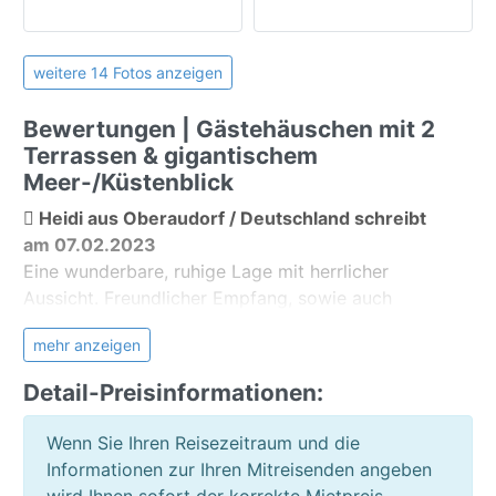
Strandurlaub
Langzeiturlaub
Lizenznummer: A-38-4-0002157
weitere 14 Fotos anzeigen
Außenanlage:
Grillmöglichkeit
Bewertungen | Gästehäuschen mit 2
Terrasse
Terrassen & gigantischem
Garten
Meer-/Küstenblick
Liegewiese
Heidi aus Oberaudorf / Deutschland schreibt
Gartenmöbel
am 07.02.2023
Sonnenliegen
Eine wunderbare, ruhige Lage mit herrlicher
Meerblick
Aussicht. Freundlicher Empfang, sowie auch
Bergblick
freundliche Eigentümerin.
Gartenblick
mehr anzeigen
Die Unterkunft war schön und entsprach meiner
Detail-Preisinformationen:
Erwartung
Allgemein:
Die Unterkunft war gut und korrekt beschrieben
Privatparkplatz
Wenn Sie Ihren Reisezeitraum und die
Ja, ich würde wieder über Teneriffa Ferienhaus
öffentlicher Parkplatz
Informationen zur Ihren Mitreisenden angeben
buchen
wird Ihnen sofort der korrekte Mietpreis