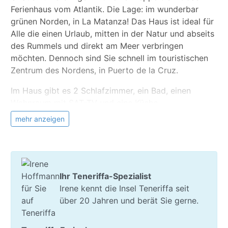
Ferienhaus vom Atlantik. Die Lage: im wunderbar
grünen Norden, in La Matanza! Das Haus ist ideal für
Alle die einen Urlaub, mitten in der Natur und abseits
des Rummels und direkt am Meer verbringen
möchten. Dennoch sind Sie schnell im touristischen
Zentrum des Nordens, in Puerto de la Cruz.
Im Haus gibt es 2 Schlafzimmer, ein Bad, einen
Wohnraum mit SAT-TV und eine Küche.
mehr anzeigen
Vor dem Haus haben Sie ein eigene Terrasse mit
Garten, der von Außen nicht einsehbar ist und eine
Dach-Terrasse auf der Sie so gut wie den ganzen
Tag Sonne haben.
Ihr Teneriffa-Spezialist
Info zu La Matanza
Irene kennt die Insel Teneriffa seit
In der näheren Umgebung finden Sie alles was Sie
über 20 Jahren und berät Sie gerne.
benötigen und werden außerdem von der Vielfalt der
Insel überrascht sein. Die Gemeinde La Matanza und