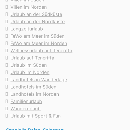
Die Unterkunft war gut und korrekt beschrieben
Villen im Norden
Ja, ich würde wieder über Teneriffa Ferienhaus
Urlaub an der Südküste
buchen
Urlaub an der Nordküste
Karin aus Menzingen / Schweiz schreibt am
Langzeiturlaub
07.03.2017
FeWo am Meer im Süden
Sauberes, einfach eingerichtetes Haus mit
FeWo am Meer im Norden
freundlichen Nachbarn. Sehr ruhig gelegen (ausser
Wellnessurlaub auf Teneriffa
natürlich Wellenrauschen)
Urlaub auf Teneriffa
Urlaub im Süden
16 Kurven führen von der Strasse zum Ferienhaus.
Urlaub im Norden
Ein Auto ist unabdingbar. Die Aussicht und Nähe
Landhotels in Wanderlage
zum Meer sind herrlich.
Landhotels im Süden
Landhotels im Norden
Die Unterkunft war schön und entsprach meiner
Familienurlaub
Erwartung
Wanderurlaub
Die Unterkunft war gut und korrekt beschrieben
Ja, ich würde wieder über Teneriffa Ferienhaus
Urlaub mit Sport & Fun
buchen