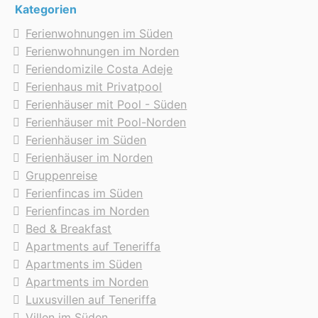
Kategorien
Einweisung übernommen und war sehr freundlich.
Ferienwohnungen im Süden
Die Unterkunft war schön und entsprach meiner
Ferienwohnungen im Norden
Erwartung
Feriendomizile Costa Adeje
Die Unterkunft war gut und korrekt beschrieben
Ferienhaus mit Privatpool
Ja, ich würde wieder über Teneriffa Ferienhaus
Ferienhäuser mit Pool - Süden
buchen
Ferienhäuser mit Pool-Norden
Ferienhäuser im Süden
Carola aus Sprockhövel / Deutschland schreibt
Ferienhäuser im Norden
am 05.12.2017
Fantastischer Ausblick auf die Meeresbrandung !
Gruppenreise
Fünf Sterne ! Zweckmäßige Ausstattung- alles
Ferienfincas im Süden
vorhanden was man zum relaxen braucht.
Ferienfincas im Norden
Bed & Breakfast
Besonderes Highlight ist das Frühstücken auf der
Apartments auf Teneriffa
Terasse draußen !
Apartments im Süden
Apartments im Norden
Die Unterkunft war schön und entsprach meiner
Luxusvillen auf Teneriffa
Erwartung
Villen im Süden