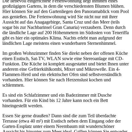
Die liebevoll eingerichtete Ferienwohnung liegt inmitten eines
großzügigen Gartens, in dem die verschiedensten Blumen blühen.
Hier können Sie auf den Gartenliegen den Panoramablick vom Pool
aus genießen. Die Ferienwohnung wird Sie nicht nur mit ihrer
Aussicht auf das Anagagebirge, Santa Cruz und das Meer (teils
sogar bis zur Nachbarinsel Gran Canaria) verzaubern. Denn durch
die ländliche Lage auf 200 Höhenmetern im Südosten von Teneriffa
gibt es hier ein optimales Klima. Nachts erlebt man aufgrund der
ländlichen Lage meistens einen wunderbaren Sternenhimmel.
Im großen Wohnzimmer finden Sie direkt neben der offenen Küche
einen Esstisch, Sat-TV, WLAN sowie eine Stereoanlage mit CD-
Funktion. Die Küche ist komplett ausgestattet und bietet Ihnen unter
anderem eine Gefrierkühlkombi, Mixer und Mikrowelle. Ein 4-
Flammen-Herd und ein elektrischer Ofen sind selbstverständlich
vorhanden. Hier können Sie nach Herzenslust kochen und
schlemmen.
Es sind ein Schlafzimmer und ein Badezimmer mit Dusche
vorhanden. Für ein Kind bis 12 Jahre kann noch ein Bett
hineingestellt werden.
Essen Sie gerne draußen? Dann sind die zum Teil überdachte
Terrasse (etwa 40 m²) mit Esstisch neben dem Eingang oder der
Garten-Essplatz unter einem Neembaum mit wunderschöner
Aussicht bis hinunter zum Meer ideal. Grillen können Sie entweder