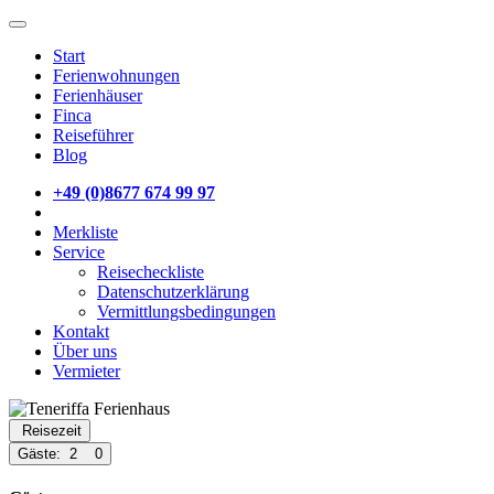
Start
Ferienwohnungen
Ferienhäuser
Finca
Reiseführer
Blog
+49 (0)8677 674 99 97
Merkliste
Service
Reisecheckliste
Datenschutzerklärung
Vermittlungsbedingungen
Kontakt
Über uns
Vermieter
Reisezeit
Gäste:
2
0