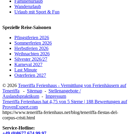
Familienurlaub
Wanderurlaub
Urlaub mit Sport & Fun
Spezielle Reise-Saisonen
Pfingstferien 2026
Sommerferien 2026
Herbstferien 2026
Weihnachten 2026
Silvester 2026/27
Karneval 2027
Last Minute
Osterferien 2027
© 2026
Teneriffa Ferienhaus - Vermittlung von Ferienhäusern auf
Teneriffa
-
Sitemap
-
Stellenangebote /
Auslandspraktikum
-
Impressum
Teneriffa Ferienhaus
hat
4,75
von
5
Sterne
|
188
Bewertungen auf
ProvenExpert.com
https://www.teneriffa-ferienhaus.net/blog/teneriffa-fiestas-del-
corpus-cristi.html
Service-Hotline:
+49 (0)8677 674 99 97