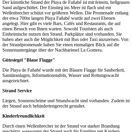
Der künstliche Strand der Playa de Fañabé ist mit feinem, hellgrauen
Sand aufgeschüttet. Der Einstieg ins Meer ist flach und ein
Wellenbrecher schützt vor größeren Wellen. Die Promenade entlang
der etwa 700m langen Playa Fañabé wurde auf zwei Ebenen
angelegt. Hier gibt es viele Bars, Cafés und Restaurants, die auf
einen Besuch von Ihnen warten. Sowohl Touristen als auch
Einheimische nutzen den Strand. Parkplätze sind vorhanden. Sie
haben aber auch die Möglichkeit mit Bus oder Taxi anzureisen. Von
der Strandpromenade haben Sie einen einmaligen Blick auf die
Sonnenuntergänge über der Nachbarinsel La Gomera.
Gütesiegel "Blaue Flagge"
Die Playa de Fañabé wurde mit der Blauen Flagge für Sauberkeit,
Sanitäranlagen, Informationstafeln, Wasser und Rettungswacht
ausgezeichnet.
Strand Service
Liegen, Sonnenschrime und Strandwacht sind vorhanden. Zudem ist
der Strand auch behindertengerecht gestaltet.
Kinderfreundlichkeit
Durch einen Wellenbrecher ist der Strand vor starker Brandung
geschützt, weswegen der Strand auch für Familien mit Kindern