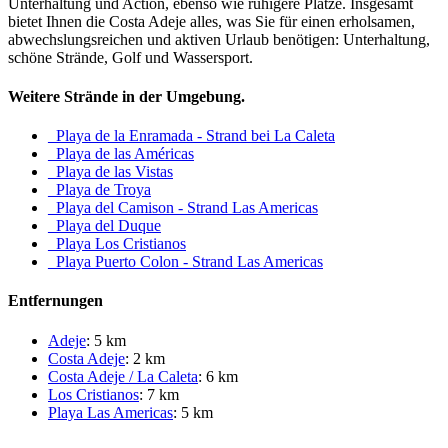
Unterhaltung und Action, ebenso wie ruhigere Plätze. Insgesamt
bietet Ihnen die Costa Adeje alles, was Sie für einen erholsamen,
abwechslungsreichen und aktiven Urlaub benötigen: Unterhaltung,
schöne Strände, Golf und Wassersport.
Weitere Strände in der Umgebung.
_Playa de la Enramada - Strand bei La Caleta
_Playa de las Américas
_Playa de las Vistas
_Playa de Troya
_Playa del Camison - Strand Las Americas
_Playa del Duque
_Playa Los Cristianos
_Playa Puerto Colon - Strand Las Americas
Entfernungen
Adeje
: 5 km
Costa Adeje
: 2 km
Costa Adeje / La Caleta
: 6 km
Los Cristianos
: 7 km
Playa Las Americas
: 5 km