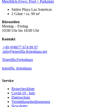
Meerblick-Fewo: Pool + Parkplatz
Süden
Playa Las Americas
2 Gäste /
ca. 90 m²
Bürozeiten
Montag – Freitag
10:00 Uhr bis 18:00 Uhr
Kontakt
+49 (0)8677 674 99 97
info@teneriffa-ferienhaus.net
Teneriffa.Ferienhaus
teneriffa_ferienhaus
Service
Reisecheckliste
Covid-19 - Info
Datenschutz
Vermittlungsbedingungen
Newsletter