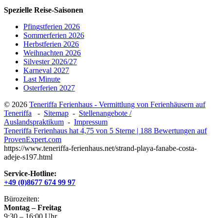
Spezielle Reise-Saisonen
Pfingstferien 2026
Sommerferien 2026
Herbstferien 2026
Weihnachten 2026
Silvester 2026/27
Karneval 2027
Last Minute
Osterferien 2027
© 2026
Teneriffa Ferienhaus - Vermittlung von Ferienhäusern auf
Teneriffa
-
Sitemap
-
Stellenangebote /
Auslandspraktikum
-
Impressum
Teneriffa Ferienhaus
hat
4,75
von
5
Sterne
|
188
Bewertungen auf
ProvenExpert.com
https://www.teneriffa-ferienhaus.net/strand-playa-fanabe-costa-
adeje-s197.html
Service-Hotline:
+49 (0)8677 674 99 97
Bürozeiten:
Montag – Freitag
9:30 – 16:00 Uhr