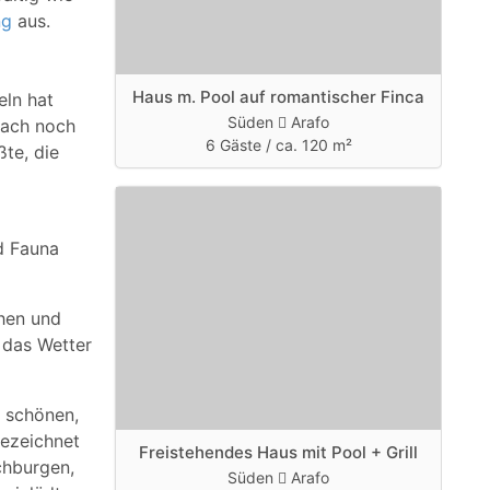
ng
aus.
Haus m. Pool auf romantischer Finca
eln hat
Süden
Arafo
fach noch
6 Gäste /
ca. 120 m²
ßte, die
nd Fauna
chen und
, das Wetter
h schönen,
gezeichnet
Freistehendes Haus mit Pool + Grill
chburgen,
Süden
Arafo