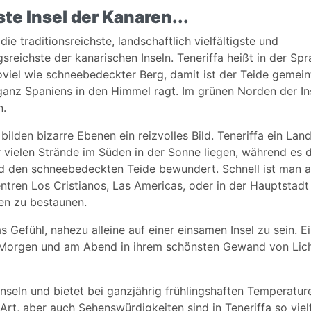
te Insel der Kanaren...
 die traditionsreichste, landschaftlich vielfältigste und
reichste der kanarischen Inseln. Teneriffa heißt in der Sp
viel wie schneebedeckter Berg, damit ist der Teide gemein
ganz Spaniens in den Himmel ragt. Im grünen Norden der In
n.
lden bizarre Ebenen ein reizvolles Bild. Teneriffa ein Lan
ielen Strände im Süden in der Sonne liegen, während es 
nd den schneebedeckten Teide bewundert. Schnell ist man a
ntren Los Cristianos, Las Americas, oder in der Hauptstadt
en zu bestaunen.
 Gefühl, nahezu alleine auf einer einsamen Insel zu sein. E
m Morgen und am Abend in ihrem schönsten Gewand von Lic
nseln und bietet bei ganzjährig frühlingshaften Temperature
Art, aber auch Sehenswürdigkeiten sind in Teneriffa so vielf