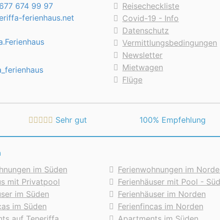
677 674 99 97
Reisecheckliste
riffa-ferienhaus.net
Covid-19 - Info
Datenschutz
a.Ferienhaus
Vermittlungsbedingungen
Newsletter
Mietwagen
a_ferienhaus
Flüge
Sehr gut
 100% Empfehlung
n
hnungen im Süden
Ferienwohnungen im Norde
s mit Privatpool
Ferienhäuser mit Pool - Sü
user im Süden
Ferienhäuser im Norden
ncas im Süden
Ferienfincas im Norden
ts auf Teneriffa
Apartments im Süden