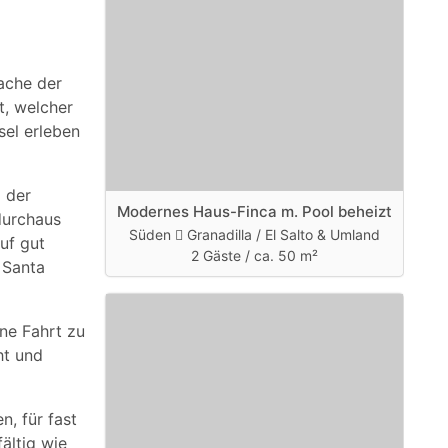
rache der
t, welcher
sel erleben
d der
Modernes Haus-Finca m. Pool beheizt
durchaus
Süden
Granadilla / El Salto & Umland
uf gut
2 Gäste /
ca. 50 m²
 Santa
ine Fahrt zu
ht und
n, für fast
ältig wie