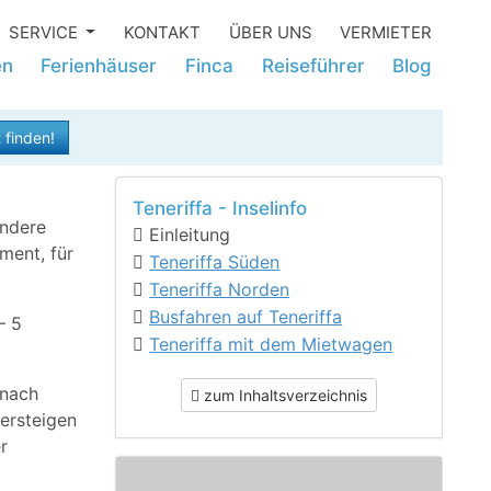
SERVICE
KONTAKT
ÜBER UNS
VERMIETER
en
Ferienhäuser
Finca
Reiseführer
Blog
 finden!
Teneriffa - Inselinfo
andere
Einleitung
ment, für
Teneriffa Süden
Teneriffa Norden
Busfahren auf Teneriffa
– 5
Teneriffa mit dem Mietwagen
 nach
zum Inhaltsverzeichnis
ersteigen
r