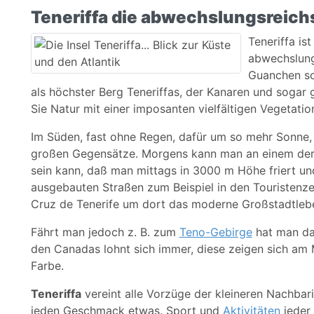
Teneriffa die abwechslungsreichs
Teneriffa ist
abwechslungs
Guanchen so
als höchster Berg Teneriffas, der Kanaren und sogar 
Sie Natur mit einer imposanten vielfältigen Vegetatio
Im Süden, fast ohne Regen, dafür um so mehr Sonne, bi
großen Gegensätze. Morgens kann man an einem der v
sein kann, daß man mittags in 3000 m Höhe friert u
ausgebauten Straßen zum Beispiel in den Touristenze
Cruz de Tenerife um dort das moderne Großstadtleb
Fährt man jedoch z. B. zum
Teno-Gebirge
hat man das
den Canadas lohnt sich immer, diese zeigen sich a
Farbe.
Teneriffa
vereint alle Vorzüge der kleineren Nachbari
jeden Geschmack etwas. Sport und
Aktivitäten
jeder 