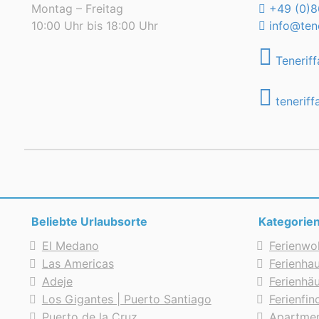
Montag – Freitag
+49 (0)8
10:00 Uhr bis 18:00 Uhr
info@tene
Teneriff
teneriff
Beliebte Urlaubsorte
Kategorie
El Medano
Ferienwo
Las Americas
Ferienhau
Adeje
Ferienhä
Los Gigantes | Puerto Santiago
Ferienfi
Puerto de la Cruz
Apartmen