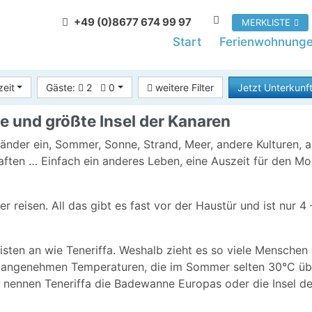
+49 (0)8677 674 99 97
MERKLISTE
Start
Ferienwohnung
zeit
Gäste:
2
0
weitere Filter
Jetzt Unterkunft
ste und größte Insel der Kanaren
änder ein, Sommer, Sonne, Strand, Meer, andere Kulturen, 
aften … Einfach ein anderes Leben, eine Auszeit für den Mo
 reisen. All das gibt es fast vor der Haustür und ist nur 4 
uristen an wie Teneriffa. Weshalb zieht es so viele Menschen
 mit angenehmen Temperaturen, die im Sommer selten 30°C üb
e nennen Teneriffa die Badewanne Europas oder die Insel de