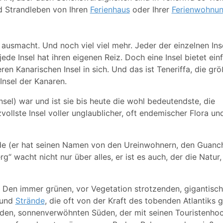
nd Strandleben von Ihren
Ferienhaus
oder Ihrer
Ferienwohnu
b ausmacht. Und noch viel viel mehr. Jeder der einzelnen Ins
e Insel hat ihren eigenen Reiz. Doch eine Insel bietet ein
en Kanarischen Insel in sich. Und das ist Teneriffa, die grö
Insel der Kanaren.
sel) war und ist sie bis heute die wohl bedeutendste, die
zvollste Insel voller unglaublicher, oft endemischer Flora u
eide (er hat seinen Namen von den Ureinwohnern, den Guan
g“ wacht nicht nur über alles, er ist es auch, der die Natur
. Den immer grünen, vor Vegetation strotzenden, gigantisc
 und
Strände
, die oft von der Kraft des tobenden Atlantiks 
enden, sonnenverwöhnten Süden, der mit seinen Touristenho