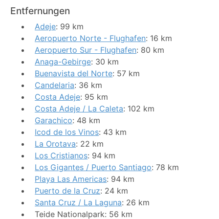
Entfernungen
Adeje
: 99 km
Aeropuerto Norte - Flughafen
: 16 km
Aeropuerto Sur - Flughafen
: 80 km
Anaga-Gebirge
: 30 km
Buenavista del Norte
: 57 km
Candelaria
: 36 km
Costa Adeje
: 95 km
Costa Adeje / La Caleta
: 102 km
Garachico
: 48 km
Icod de los Vinos
: 43 km
La Orotava
: 22 km
Los Cristianos
: 94 km
Los Gigantes / Puerto Santiago
: 78 km
Playa Las Americas
: 94 km
Puerto de la Cruz
: 24 km
Santa Cruz / La Laguna
: 26 km
Teide Nationalpark: 56 km