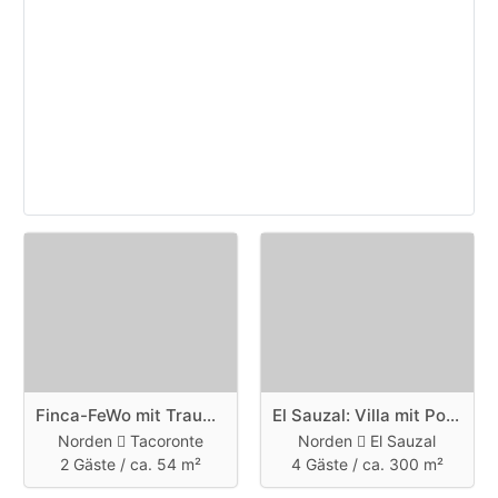
Finca-FeWo mit Traumblick und Grill
El Sauzal: Villa mit Pool beheizt
Norden
Tacoronte
Norden
El Sauzal
2 Gäste /
ca. 54 m²
4 Gäste /
ca. 300 m²