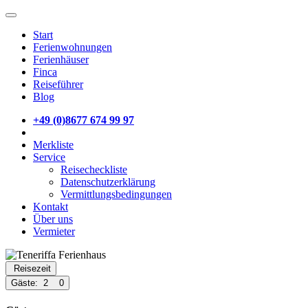
Start
Ferienwohnungen
Ferienhäuser
Finca
Reiseführer
Blog
+49 (0)8677 674 99 97
Merkliste
Service
Reisecheckliste
Datenschutzerklärung
Vermittlungsbedingungen
Kontakt
Über uns
Vermieter
Reisezeit
Gäste:
2
0