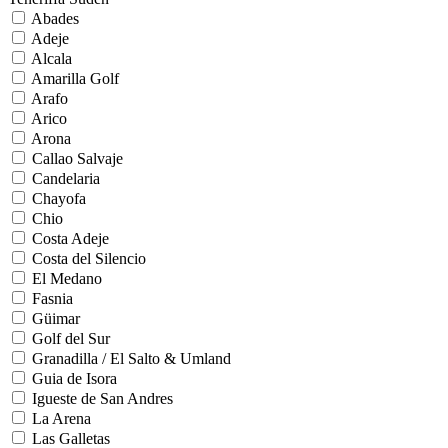
Abades
Adeje
Alcala
Amarilla Golf
Arafo
Arico
Arona
Callao Salvaje
Candelaria
Chayofa
Chio
Costa Adeje
Costa del Silencio
El Medano
Fasnia
Güimar
Golf del Sur
Granadilla / El Salto & Umland
Guia de Isora
Igueste de San Andres
La Arena
Las Galletas