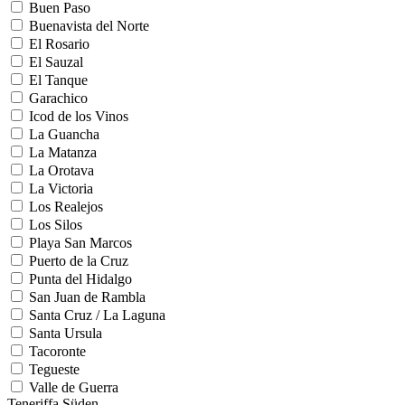
Buen Paso
Buenavista del Norte
El Rosario
El Sauzal
El Tanque
Garachico
Icod de los Vinos
La Guancha
La Matanza
La Orotava
La Victoria
Los Realejos
Los Silos
Playa San Marcos
Puerto de la Cruz
Punta del Hidalgo
San Juan de Rambla
Santa Cruz / La Laguna
Santa Ursula
Tacoronte
Tegueste
Valle de Guerra
Teneriffa Süden