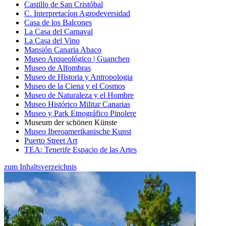
Castillo de San Cristóbal
C. Interpretacíon Agrodeversidad
Casa de los Balcones
La Casa del Carnaval
La Casa del Vino
Mansión Canaria Abaco
Museo Arqueológico | Guanchen
Museo de Alfombras
Museo de Historia y Antropologia
Museo de la Ciena y el Cosmos
Museo de Naturaleza y el Hombre
Museo Histórico Militar Canarias
Museo y Park Etnográfico Pinolere
Museum der schönen Künste
Museo Iberoamerikanische Kunst
Puerto Street Art
TEA: Tenerife Espacio de las Artes
zum Inhaltsverzeichnis