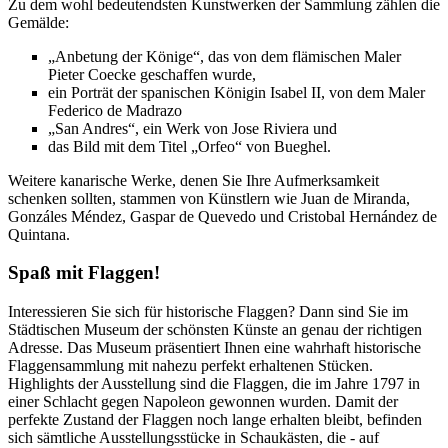
Zu dem wohl bedeutendsten Kunstwerken der Sammlung zählen die
Gemälde:
„Anbetung der Könige“, das von dem flämischen Maler
Pieter Coecke geschaffen wurde,
ein Porträt der spanischen Königin Isabel II, von dem Maler
Federico de Madrazo
„San Andres“, ein Werk von Jose Riviera und
das Bild mit dem Titel „Orfeo“ von Bueghel.
Weitere kanarische Werke, denen Sie Ihre Aufmerksamkeit
schenken sollten, stammen von Künstlern wie Juan de Miranda,
Gonzáles Méndez, Gaspar de Quevedo und Cristobal Hernández de
Quintana.
Spaß mit Flaggen!
Interessieren Sie sich für historische Flaggen? Dann sind Sie im
Städtischen Museum der schönsten Künste an genau der richtigen
Adresse. Das Museum präsentiert Ihnen eine wahrhaft historische
Flaggensammlung mit nahezu perfekt erhaltenen Stücken.
Highlights der Ausstellung sind die Flaggen, die im Jahre 1797 in
einer Schlacht gegen Napoleon gewonnen wurden. Damit der
perfekte Zustand der Flaggen noch lange erhalten bleibt, befinden
sich sämtliche Ausstellungsstücke in Schaukästen, die - auf