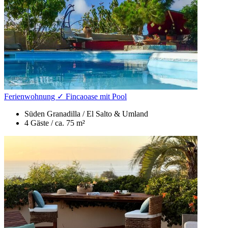
Ferienwohnung ✓ Fincaoase mit Pool
Süden
Granadilla / El Salto & Umland
4 Gäste /
ca. 75 m²