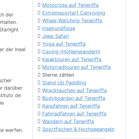
Motocross auf Teneriffa
Extremsportart Canyoning
ch der
Whale Watching Teneriffa
rhalten.
Inselrundflüge
tarlight
Jeep Safari
Yoga auf Teneriffa
r der Insel
Caving (Höhlenwandern)
Kajaktouren auf Teneriffa
Motorradtouren auf Teneriffa
Sterne zählen
scher
Stand Up Paddling
hr darüber
Wracktauchen auf Teneriffa
tituto de
Bodyboarden auf Teneriffa
ie
Kanufahren auf Teneriffa
Fahrradfahren auf Teneriffa
Wandern auf Teneriffa
Sportfischen & Hochseeangeln
ße werfen.