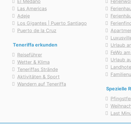
El Medano
Ferienwo
Las Americas
Ferienhau
Adeje
Ferienhä
Los Gigantes | Puerto Santiago
Ferienfi
Puerto de la Cruz
Apartmen
Luxusvill
Teneriffa erkunden
Urlaub a
FeWo am
Reiseführer
Urlaub au
Wetter & Klima
Landhote
Teneriffas Strände
Familien
Aktivitäten & Sport
Wandern auf Teneriffa
Spezielle 
Pfingstf
Weihnac
Last Min