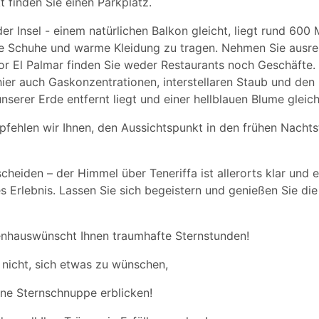
 finden Sie einen Parkplatz.
er Insel - einem natürlichen Balkon gleicht, liegt rund 600
te Schuhe und warme Kleidung zu tragen. Nehmen Sie ausr
or El Palmar finden Sie weder Restaurants noch Geschäfte
er auch Gaskonzentrationen, interstellaren Staub und den
serer Erde entfernt liegt und einer hellblauen Blume gleich
pfehlen wir Ihnen, den Aussichtspunkt in den frühen Nacht
heiden – der Himmel über Teneriffa ist allerorts klar und e
 Erlebnis. Lassen Sie sich begeistern und genießen Sie die
enhauswünscht Ihnen traumhafte Sternstunden!
 nicht, sich etwas zu wünschen,
ine Sternschnuppe erblicken!