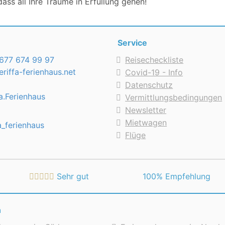
ass all Ihre Träume in Erfüllung gehen!
Service
677 674 99 97
Reisecheckliste
riffa-ferienhaus.net
Covid-19 - Info
Datenschutz
a.Ferienhaus
Vermittlungsbedingungen
Newsletter
Mietwagen
a_ferienhaus
Flüge
Sehr gut
 100% Empfehlung
n