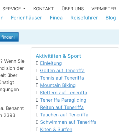
SERVICE
KONTAKT
ÜBER UNS
VERMIETER
en
Ferienhäuser
Finca
Reiseführer
Blog
 finden!
Aktivitäten & Sport
n? Wenn Sie
Einleitung
nd sich der
Golfen auf Teneriffa
elt über
Tennis auf Teneriffa
ünstigt
Mountain Biking
dingungen
Klettern auf Teneriffa
Teneriffa Paragliding
Reiten auf Teneriffa
ña. Benannt
Tauchen auf Teneriffa
on 2393
Schwimmen auf Teneriffa
Kiten & Surfen