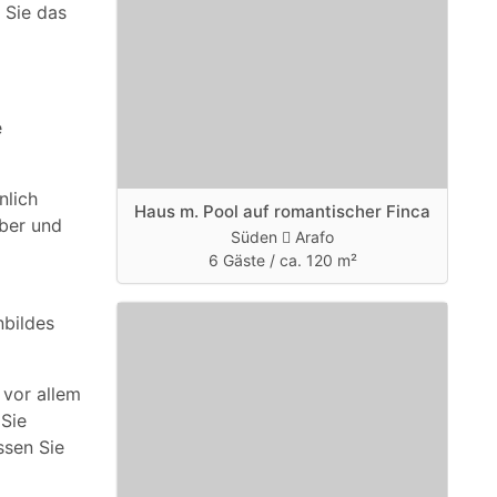
 Sie das
e
nlich
Haus m. Pool auf romantischer Finca
ber und
Süden
Arafo
6 Gäste /
ca. 120 m²
nbildes
 vor allem
 Sie
ssen Sie