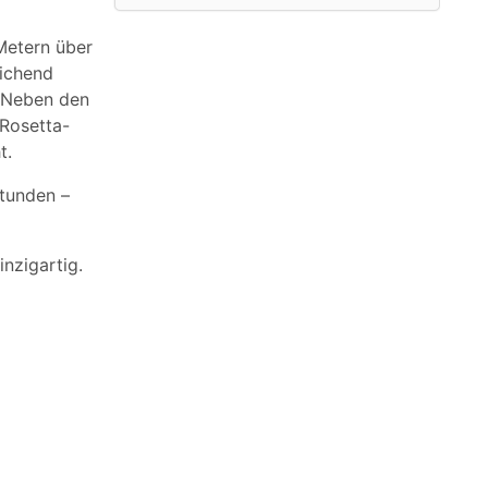
 Metern über
eichend
. Neben den
 Rosetta-
t.
stunden –
inzigartig.