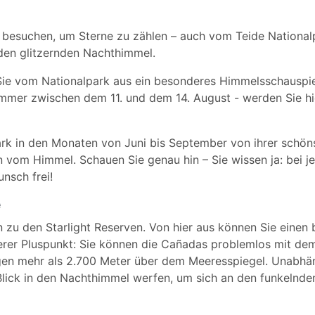
 besuchen, um Sterne zu zählen – auch vom Teide National
n den glitzernden Nachthimmel.
 Sie vom Nationalpark aus ein besonderes Himmelsschauspie
- immer zwischen dem 11. und dem 14. August - werden Sie h
ark in den Monaten von Juni bis September von ihrer schöns
n vom Himmel. Schauen Sie genau hin – Sie wissen ja: bei j
nsch frei!
e
 zu den Starlight Reserven. Von hier aus können Sie einen
terer Pluspunkt: Sie können die Cañadas problemlos mit de
egen mehr als 2.700 Meter über dem Meeresspiegel. Unabhä
Blick in den Nachthimmel werfen, um sich an den funkelnde