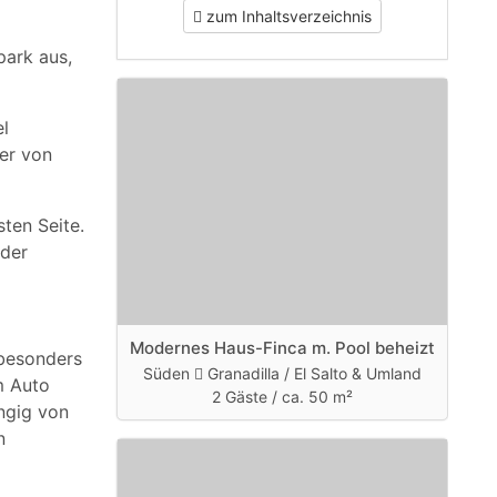
zum Inhaltsverzeichnis
park aus,
l
ier von
ten Seite.
eder
Modernes Haus-Finca m. Pool beheizt
 besonders
Süden
Granadilla / El Salto & Umland
m Auto
2 Gäste /
ca. 50 m²
ngig von
n