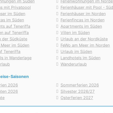
hnungen im Süden
Ferienwohnungen im Norde
s mit Privatpool
Ferienhäuser mit Pool - Sü
user im Süden
Ferienhäuser im Norden
ncas im Süden
Ferienfincas im Norden
ts auf Teneriffa
Apartments im Süden
en auf Teneriffa
Villen im Süden
n der Südküste
Urlaub an der Nordküste
 Meer im Süden
FeWo am Meer im Norden
f Teneriffa
Urlaub im Süden
ls in Wanderlage
Landhotels im Süden
urlaub
Wanderurlaub
Reise-Saisonen
erien 2026
Sommerferien 2026
hten 2026
Silvester 2026/27
ute
Osterferien 2027