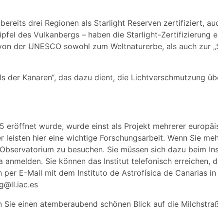
eits drei Regionen als Starlight Reserven zertifiziert, au
fel des Vulkanbergs – haben die Starlight-Zertifizierung e
 von der UNESCO sowohl zum Weltnaturerbe, als auch zur „S
s der Kanaren“, das dazu dient, die Lichtverschmutzung übe
 eröffnet wurde, wurde einst als Projekt mehrerer europäi
 leisten hier eine wichtige Forschungsarbeit. Wenn Sie me
 Observatorium zu besuchen. Sie müssen sich dazu beim Ins
a anmelden. Sie können das Institut telefonisch erreichen, d
 per E-Mail mit dem Instituto de Astrofísica de Canarias in
g@ll.iac.es
n Sie einen atemberaubend schönen Blick auf die Milchstra