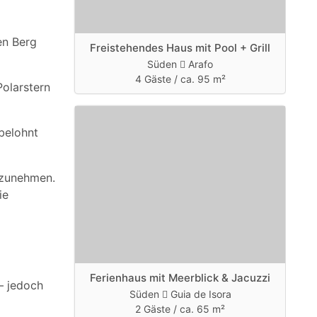
en Berg
Freistehendes Haus mit Pool + Grill
Süden
Arafo
4 Gäste /
ca. 95 m²
Polarstern
belohnt
tzunehmen.
ie
Ferienhaus mit Meerblick & Jacuzzi
– jedoch
Süden
Guia de Isora
2 Gäste /
ca. 65 m²