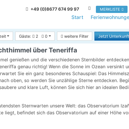
+49 (0)8677 674 99 97
MERKLISTE
Start
Ferienwohnung
zeit
Gäste:
2
0
weitere Filter
Jetzt Unterkunft
chthimmel über Teneriffa
mmel genießen und die verschiedenen Sternbilder entdecke
Teneriffa genau richtig! Wenn die Sonne im Ozean versinkt u
 erwartet Sie ein ganz besonderes Schauspiel: Das Himmelsz
ck nach oben, so werden Sie unzählige Sterne entdecken. Beg
saubere und klare Luft, können Sie sich hier an idealen Be
eutendsten Sternwarten unsere Welt: das Observatorium Iza
e liegt, befindet sich das Observatorium auf einer Höhe v